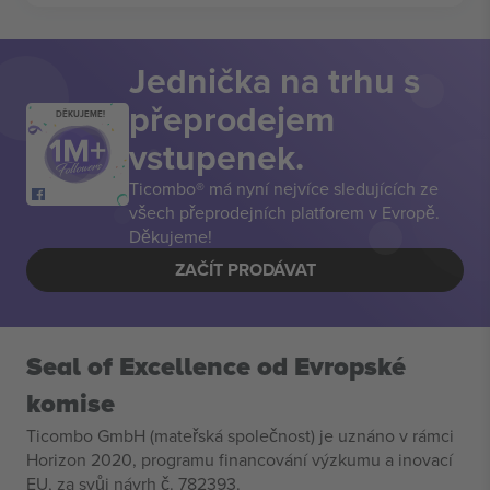
Jednička na trhu s
přeprodejem
DĚKUJEME!
vstupenek.
Ticombo® má nyní nejvíce sledujících ze
všech přeprodejních platforem v Evropě.
Děkujeme!
ZAČÍT PRODÁVAT
Seal of Excellence od Evropské
komise
Ticombo GmbH (mateřská společnost) je uznáno v rámci
Horizon 2020, programu financování výzkumu a inovací
EU, za svůj návrh č. 782393.