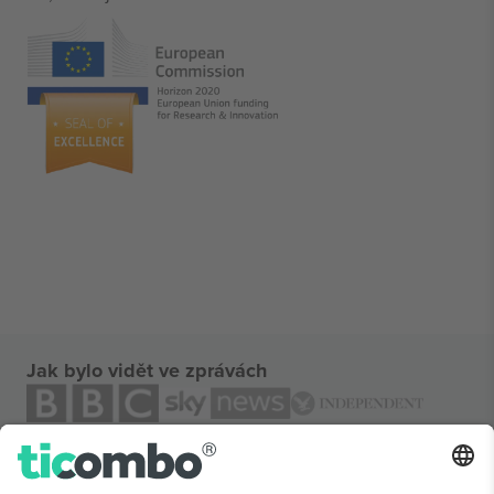
Jak bylo vidět ve zprávách