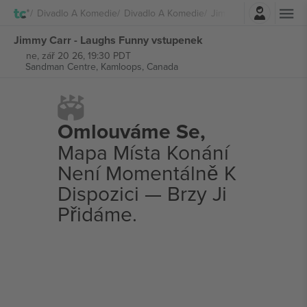
Přihlásit se
Divadlo A Komedie
Divadlo A Komedie
Jimmy Carr
Jimmy Carr - Laughs Funny vstupenek
ne, zář 20 26, 19:30 PDT
Sandman Centre,
Kamloops, Canada
Omlouváme Se,
Mapa Místa Konání
Není Momentálně K
Dispozici — Brzy Ji
Přidáme.