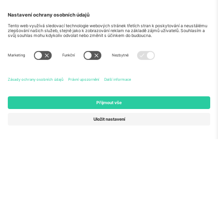
O
Firemní služby
tým
Často kladené dotazy
TixProtect
Jak to funguje
Právní informace
Hotely
Pravidla a podmínky
Centrum mistrovství světa
Partnerský program
Kontaktujte nás
Ticombo kanceláře