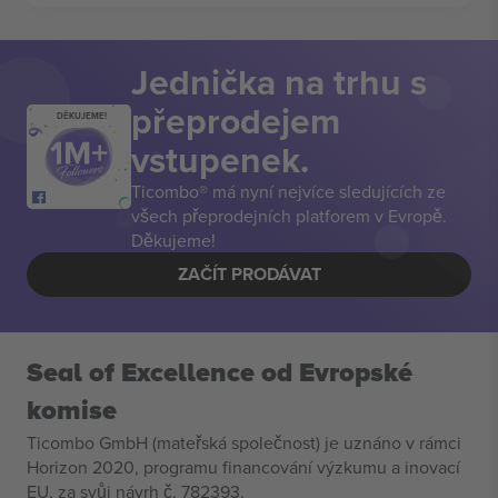
Jednička na trhu s
přeprodejem
DĚKUJEME!
vstupenek.
Ticombo® má nyní nejvíce sledujících ze
všech přeprodejních platforem v Evropě.
Děkujeme!
ZAČÍT PRODÁVAT
Seal of Excellence od Evropské
komise
Ticombo GmbH (mateřská společnost) je uznáno v rámci
Horizon 2020, programu financování výzkumu a inovací
EU, za svůj návrh č. 782393.