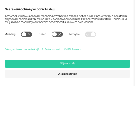
O
Firemní služby
tým
Často kladené dotazy
TixProtect
Jak to funguje
Právní informace
Hotely
Pravidla a podmínky
Centrum mistrovství světa
Partnerský program
Kontaktujte nás
Ticombo kanceláře