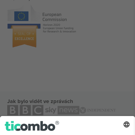
Jak bylo vidět ve zprávách