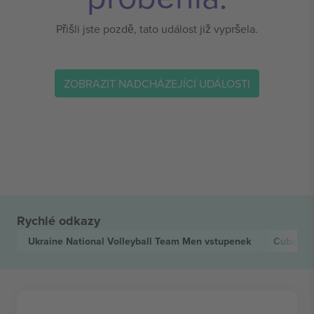
Přišli jste pozdě, tato událost již vypršela.
ZOBRAZIT NADCHÁZEJÍCÍ UDÁLOSTI
Rychlé odkazy
Ukraine National Volleyball Team Men
vstupenek
Cuba Nat