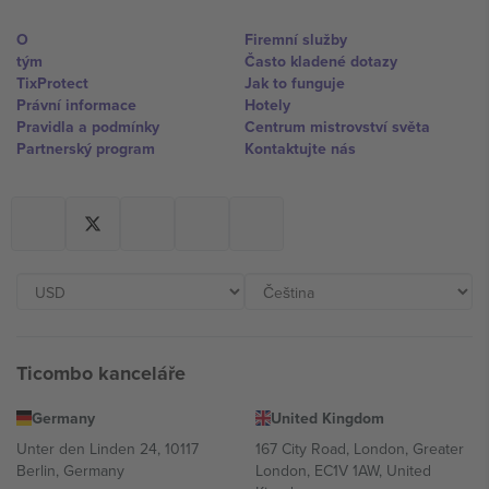
O
Firemní služby
tým
Často kladené dotazy
TixProtect
Jak to funguje
Právní informace
Hotely
Pravidla a podmínky
Centrum mistrovství světa
Partnerský program
Kontaktujte nás
Ticombo kanceláře
Germany
United Kingdom
Unter den Linden 24, 10117
167 City Road, London, Greater
Berlin, Germany
London, EC1V 1AW, United