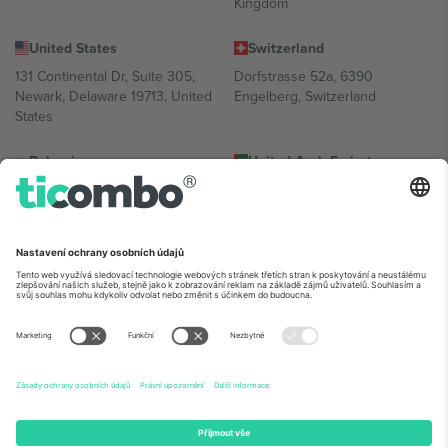
Kingdom
United States
Switzerland
131 Continental Dr, Suite 305,
Dorfstrasse 52a, 6390
Newark, Delaware 19713, United
Engelberg, Switzerland
States
Bulgaria
United Arab Emirates
Regus Sofia City West, bul
UAE Dubai Silicon Oasis, DDP
Totleben 53-55, 1606 Sofia,
Building A1, Office 302, Dubai,
Bulgaria
United Arab Emirates
Mexico
Av Chapultepec 360, Roma
Norte, Cuauhtémoc, 06700
Ciudad de México, CDMX,
Mexico
Právní subjekt poskytovatele platformy se může lišit v závislosti na
lokalitě, události a/nebo doméně. Podrobnosti najdete na konkrétní
stránce události,
Právní informace
a
Podmínky.
© 2026 Ticombo.