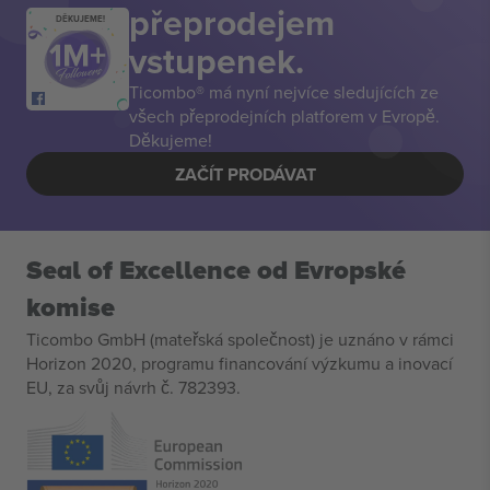
přeprodejem
DĚKUJEME!
vstupenek.
Ticombo® má nyní nejvíce sledujících ze
všech přeprodejních platforem v Evropě.
Děkujeme!
ZAČÍT PRODÁVAT
Seal of Excellence od Evropské
komise
Ticombo GmbH (mateřská společnost) je uznáno v rámci
Horizon 2020, programu financování výzkumu a inovací
EU, za svůj návrh č. 782393.