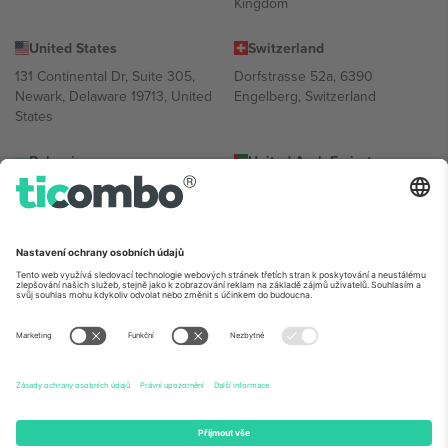
Kingdom
United States
Switzerland
131 Continental Dr, Suite 305,
Dorfstrasse 52a, 6390
Newark, Delaware 19713, United
Engelberg, Switzerland
States
Bulgaria
United Arab Emirates
Regus Sofia City West, bul
UAE Dubai Silicon Oasis, DDP
Totleben 53-55, 1606 Sofia,
Building A1, Office 302, Dubai,
Bulgaria
United Arab Emirates
Mexico
Av Chapultepec 360, Roma
Norte, Cuauhtémoc, 06700
Ciudad de México, CDMX,
Mexico
Právní subjekt poskytovatele platformy se může lišit v závislosti na
lokalitě, události a/nebo doméně. Podrobnosti najdete na konkrétní
stránce události,
Právní informace
a
Podmínky.
© 2026 Ticombo.