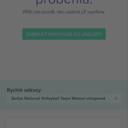
Přišli jste pozdě, tato událost již vypršela.
ZOBRAZIT NADCHÁZEJÍCÍ UDÁLOSTI
Rychlé odkazy
Serbia National Volleyball Team Women
vstupenek
Bulgar