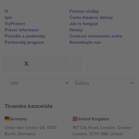
O
Firemní služby
tým
Často kladené dotazy
TixProtect
Jak to funguje
Právní informace
Hotely
Pravidla a podmínky
Centrum mistrovství světa
Partnerský program
Kontaktujte nás
Ticombo kanceláře
Germany
United Kingdom
Unter den Linden 24, 10117
167 City Road, London, Greater
Berlin, Germany
London, EC1V 1AW, United