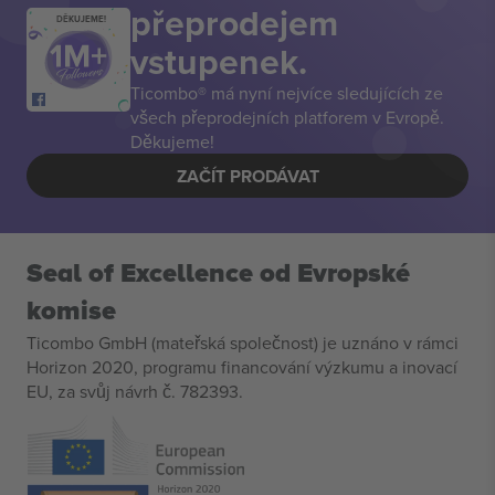
přeprodejem
DĚKUJEME!
vstupenek.
Ticombo® má nyní nejvíce sledujících ze
všech přeprodejních platforem v Evropě.
Děkujeme!
ZAČÍT PRODÁVAT
Seal of Excellence od Evropské
komise
Ticombo GmbH (mateřská společnost) je uznáno v rámci
Horizon 2020, programu financování výzkumu a inovací
EU, za svůj návrh č. 782393.