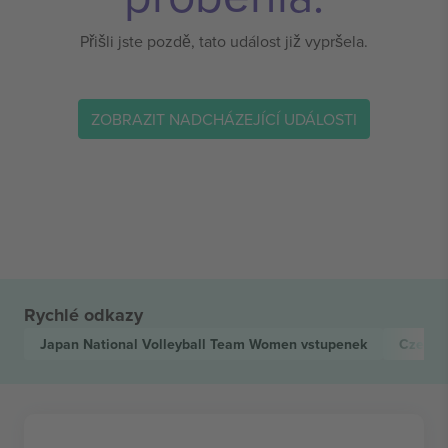
Přišli jste pozdě, tato událost již vypršela.
ZOBRAZIT NADCHÁZEJÍCÍ UDÁLOSTI
Rychlé odkazy
Japan National Volleyball Team Women
vstupenek
Czech 