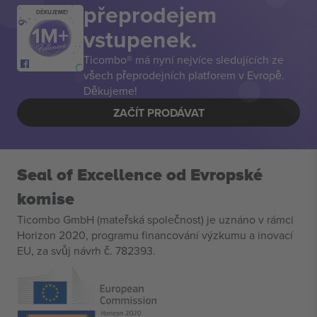
přeprodejem
DĚKUJEME!
vstupenek.
Ticombo® má nyní nejvíce sledujících ze
všech přeprodejních platforem v Evropě.
Děkujeme!
ZAČÍT PRODÁVAT
Seal of Excellence od Evropské
komise
Ticombo GmbH (mateřská společnost) je uznáno v rámci
Horizon 2020, programu financování výzkumu a inovací
EU, za svůj návrh č. 782393.