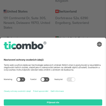
Kingdom
United States
Switzerland
131 Continental Dr, Suite 305,
Dorfstrasse 52a, 6390
Newark, Delaware 19713, United
Engelberg, Switzerland
States
Bulgaria
United Arab Emirates
Regus Sofia City West, bul
UAE Dubai Silicon Oasis, DDP
Totleben 53-55, 1606 Sofia,
Building A1, Office 302, Dubai,
Bulgaria
United Arab Emirates
Mexico
Av Chapultepec 360, Roma
Norte, Cuauhtémoc, 06700
Ciudad de México, CDMX,
Mexico
Právní subjekt poskytovatele platformy se může lišit v závislosti na
lokalitě, události a/nebo doméně. Podrobnosti najdete na konkrétní
stránce události,
Právní informace
a
Podmínky.
© 2026 Ticombo.