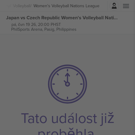
Přihlásit se
porty
Volleyball
Women's Volleyball Nations League
Japan vs Czech Republic Women's Volleyball Nations League vstupenek
pá, čvn 19 26, 20:00 PHST
PhilSports Arena,
Pasig, Philippines
Tato událost již
proběhla.