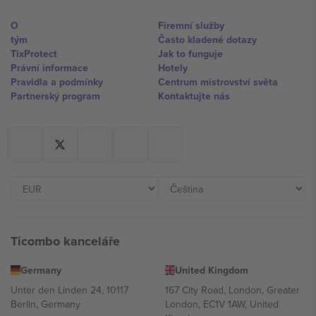
O
Firemní služby
tým
Často kladené dotazy
TixProtect
Jak to funguje
Právní informace
Hotely
Pravidla a podmínky
Centrum mistrovství světa
Partnerský program
Kontaktujte nás
Ticombo kanceláře
Germany
United Kingdom
Unter den Linden 24, 10117
167 City Road, London, Greater
Berlin, Germany
London, EC1V 1AW, United