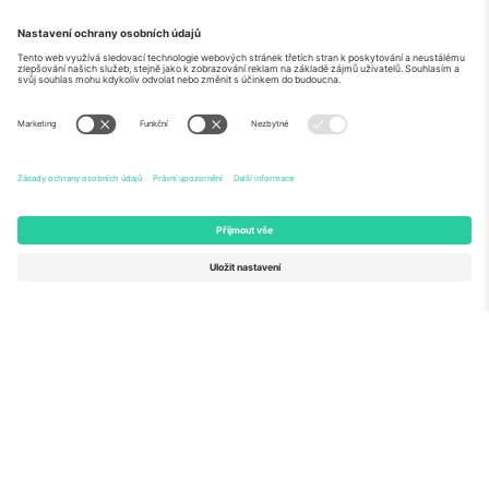
O
Firemní služby
tým
Často kladené dotazy
TixProtect
Jak to funguje
Právní informace
Hotely
Pravidla a podmínky
Centrum mistrovství světa
Partnerský program
Kontaktujte nás
Ticombo kanceláře