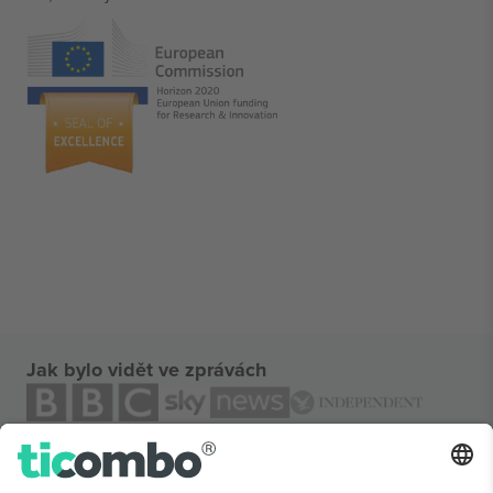
Jak bylo vidět ve zprávách