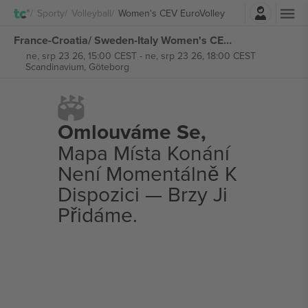
Přihlásit se
Sporty
Volleyball
Women's CEV EuroVolley
France-Croatia/ Sweden-Italy Women's CEV EuroVolley vstupenek
ne, srp 23 26, 15:00 CEST
-
ne, srp 23 26, 18:00 CEST
Scandinavium,
Göteborg
Omlouváme Se,
Mapa Místa Konání
Není Momentálně K
Dispozici — Brzy Ji
Přidáme.