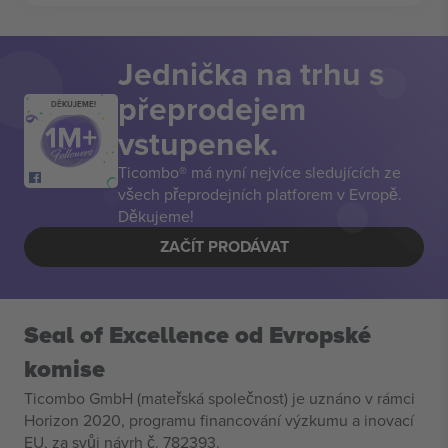
Jednička na trhu s
přeprodejem
DĚKUJEME!
vstupenek.
Ticombo® má nyní nejvíce sledujících ze
všech přeprodejních platforem v Evropě.
Děkujeme!
ZAČÍT PRODÁVAT
Seal of Excellence od Evropské
komise
Ticombo GmbH (mateřská společnost) je uznáno v rámci
Horizon 2020, programu financování výzkumu a inovací
EU, za svůj návrh č. 782393.