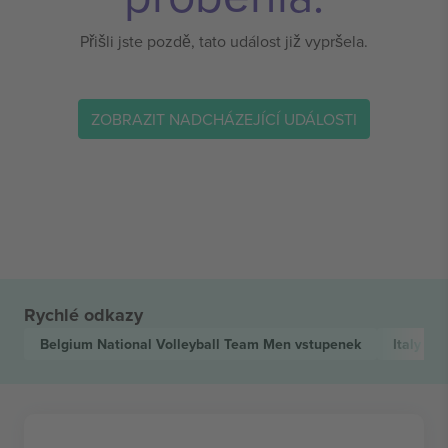
Přišli jste pozdě, tato událost již vypršela.
ZOBRAZIT NADCHÁZEJÍCÍ UDÁLOSTI
Rychlé odkazy
Belgium National Volleyball Team Men
vstupenek
Italy Na