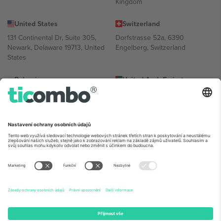
Kingdom
United States
Switzerland
131 Continental Dr, Suite 305,
Dorfstrasse 52a, 6390
Newark, Delaware 19713, United
Engelberg, Switzerland
States
Bulgaria
United Arab Emirates
Regus Sofia City West, bul
UAE Dubai Silicon Oasis, DDP
Totleben 53-55, 1606 Sofia,
Building A1, Office 302, Dubai,
Bulgaria
United Arab Emirates
Mexico
Av Chapultepec 360, Roma
Norte, Cuauhtémoc, 06700
Ciudad de México, CDMX,
Mexico
Právní subjekt poskytovatele platformy se může lišit v závislosti na
lokalitě, události a/nebo doméně. Podrobnosti najdete na konkrétní
stránce události,
Právní informace
a
Podmínky.
© 2026 Ticombo.