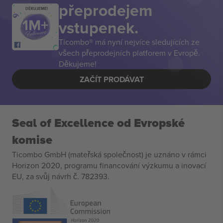
přeprodejem
DĚKUJEME!
vstupenek.
Ticombo® má nyní nejvíce sledujících ze
všech přeprodejních platforem v Evropě.
Děkujeme!
ZAČÍT PRODÁVAT
Seal of Excellence od Evropské
komise
Ticombo GmbH (mateřská společnost) je uznáno v rámci
Horizon 2020, programu financování výzkumu a inovací
EU, za svůj návrh č. 782393.