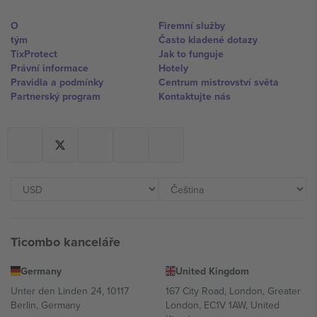
O
Firemní služby
tým
Často kladené dotazy
TixProtect
Jak to funguje
Právní informace
Hotely
Pravidla a podmínky
Centrum mistrovství světa
Partnerský program
Kontaktujte nás
Ticombo kanceláře
Germany
United Kingdom
Unter den Linden 24, 10117
167 City Road, London, Greater
Berlin, Germany
London, EC1V 1AW, United