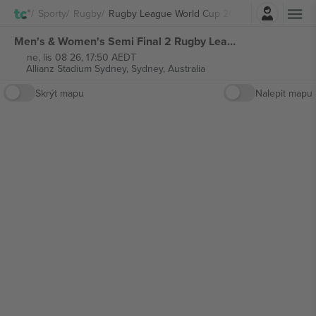
Přihlásit se
Sporty
Rugby
Rugby League World Cup 2026
Men's & Women's Semi Final 2 Rugby League World Cup 2026 vstupenek
ne, lis 08 26, 17:50 AEDT
Allianz Stadium Sydney,
Sydney, Australia
Skrýt mapu
Nalepit mapu