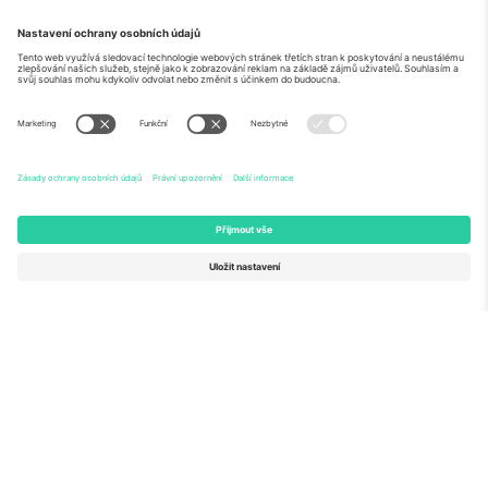
O
Firemní služby
tým
Často kladené dotazy
TixProtect
Jak to funguje
Právní informace
Hotely
Pravidla a podmínky
Centrum mistrovství světa
Partnerský program
Kontaktujte nás
Ticombo kanceláře