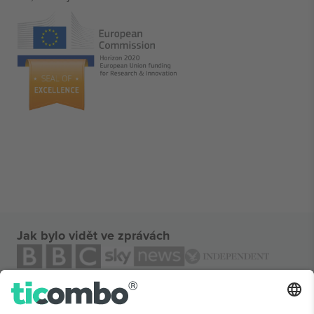
Jak bylo vidět ve zprávách