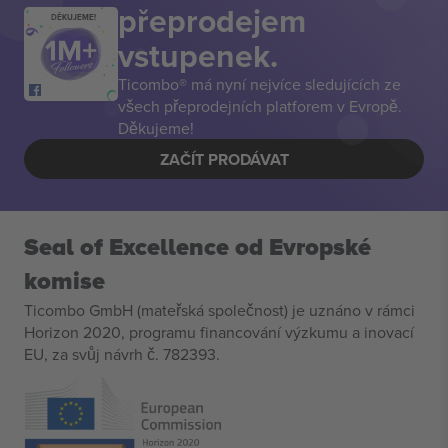
přeprodejem
DĚKUJEME!
vstupenek.
Ticombo® má nyní nejvíce sledujících ze
všech přeprodejních platforem v Evropě.
Děkujeme!
ZAČÍT PRODÁVAT
Seal of Excellence od Evropské
komise
Ticombo GmbH (mateřská společnost) je uznáno v rámci
Horizon 2020, programu financování výzkumu a inovací
EU, za svůj návrh č. 782393.