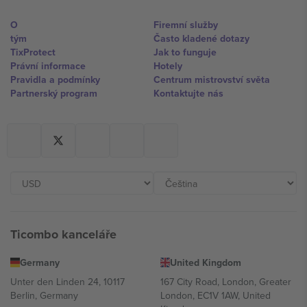
O
Firemní služby
tým
Často kladené dotazy
TixProtect
Jak to funguje
Právní informace
Hotely
Pravidla a podmínky
Centrum mistrovství světa
Partnerský program
Kontaktujte nás
Ticombo kanceláře
Germany
United Kingdom
Unter den Linden 24, 10117
167 City Road, London, Greater
Berlin, Germany
London, EC1V 1AW, United