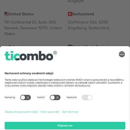
Kingdom
United States
Switzerland
131 Continental Dr, Suite 305,
Dorfstrasse 52a, 6390
Newark, Delaware 19713, United
Engelberg, Switzerland
States
Bulgaria
United Arab Emirates
Regus Sofia City West, bul
UAE Dubai Silicon Oasis, DDP
Totleben 53-55, 1606 Sofia,
Building A1, Office 302, Dubai,
Bulgaria
United Arab Emirates
Mexico
Av Chapultepec 360, Roma
Norte, Cuauhtémoc, 06700
Ciudad de México, CDMX,
Mexico
Právní subjekt poskytovatele platformy se může lišit v závislosti na
lokalitě, události a/nebo doméně. Podrobnosti najdete na konkrétní
stránce události,
Právní informace
a
Podmínky.
© 2026 Ticombo.