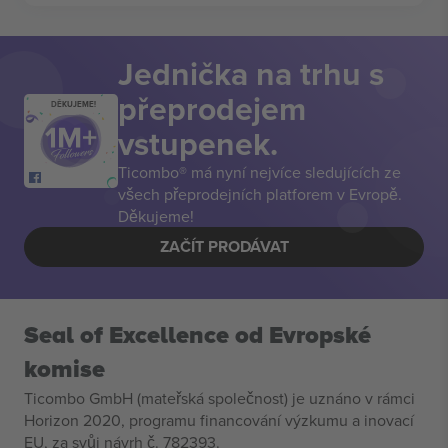
Jednička na trhu s
přeprodejem
DĚKUJEME!
vstupenek.
Ticombo® má nyní nejvíce sledujících ze
všech přeprodejních platforem v Evropě.
Děkujeme!
ZAČÍT PRODÁVAT
Seal of Excellence od Evropské
komise
Ticombo GmbH (mateřská společnost) je uznáno v rámci
Horizon 2020, programu financování výzkumu a inovací
EU, za svůj návrh č. 782393.