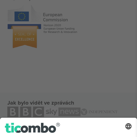
Jak bylo vidět ve zprávách