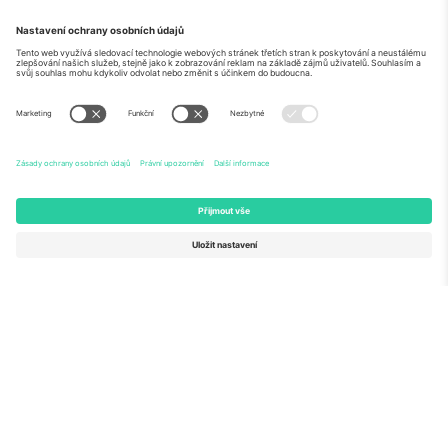
O
Firemní služby
tým
Často kladené dotazy
TixProtect
Jak to funguje
Právní informace
Hotely
Pravidla a podmínky
Centrum mistrovství světa
Partnerský program
Kontaktujte nás
Ticombo kanceláře