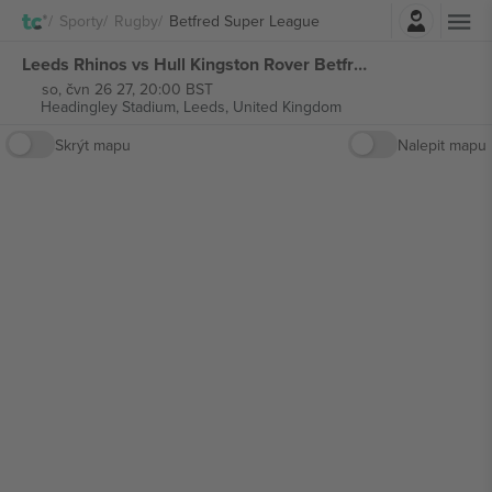
Přihlásit se
Sporty
Rugby
Betfred Super League
Leeds Rhinos vs Hull Kingston Rover Betfred Super League vstupenek
so, čvn 26 27, 20:00 BST
Headingley Stadium,
Leeds, United Kingdom
Skrýt mapu
Nalepit mapu