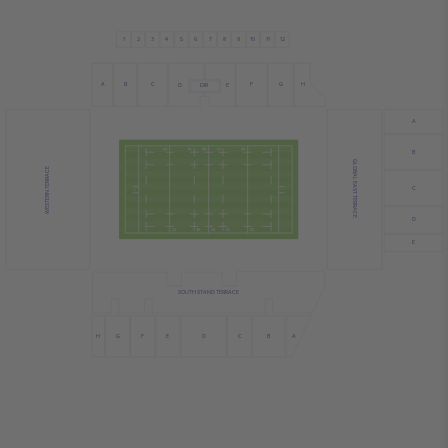
4
11
3
2
6
10
12
1
7
8
5
9
A
B
C
G
H
F
D
DIR
E
A
B
GLOBAL EAST TERRACE
WESTERN TERRACE
C
D
E
SOUTH STAND TERRACE
A
G
E
B
H
F
D
C