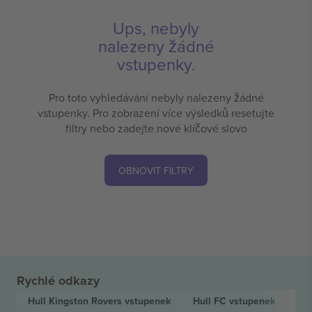
Ups, nebyly
nalezeny žádné
vstupenky.
Pro toto vyhledávání nebyly nalezeny žádné
vstupenky. Pro zobrazení více výsledků resetujte
filtry nebo zadejte nové klíčové slovo
OBNOVIT FILTRY
Rychlé odkazy
Hull Kingston Rovers
vstupenek
Hull FC
vstupenek
Be