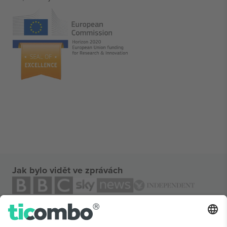
Jak bylo vidět ve zprávách