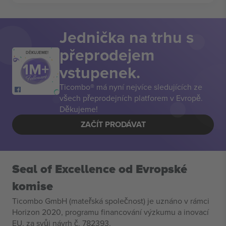
Jednička na trhu s
přeprodejem
DĚKUJEME!
vstupenek.
Ticombo® má nyní nejvíce sledujících ze
všech přeprodejních platforem v Evropě.
Děkujeme!
ZAČÍT PRODÁVAT
Seal of Excellence od Evropské
komise
Ticombo GmbH (mateřská společnost) je uznáno v rámci
Horizon 2020, programu financování výzkumu a inovací
EU, za svůj návrh č. 782393.