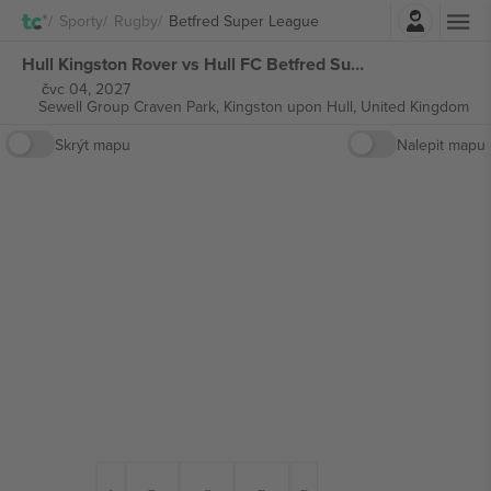
Přihlásit se
Sporty
Rugby
Betfred Super League
Hull Kingston Rover vs Hull FC Betfred Super League vstupenek
čvc 04, 2027
Sewell Group Craven Park,
Kingston upon Hull, United Kingdom
Skrýt mapu
Nalepit mapu