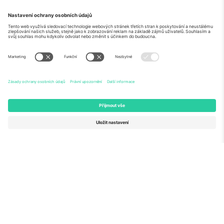
O
Firemní služby
tým
Často kladené dotazy
TixProtect
Jak to funguje
Právní informace
Hotely
Pravidla a podmínky
Centrum mistrovství světa
Partnerský program
Kontaktujte nás
Ticombo kanceláře