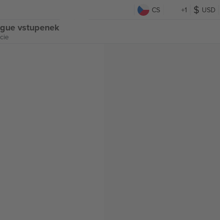
CS
+1
USD
ague vstupenek
cie