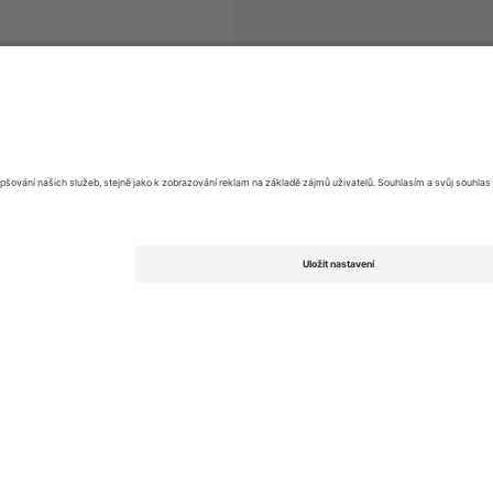
upenek
Super League
vstupenek