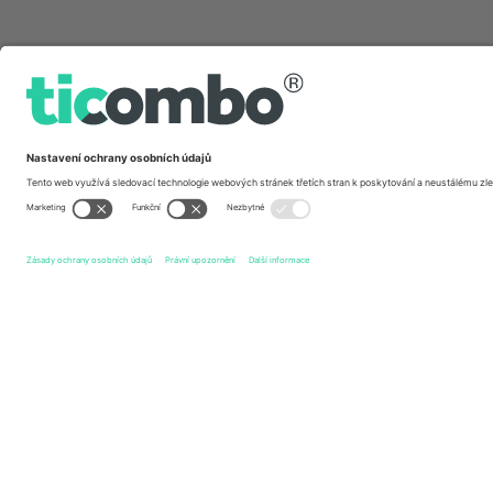
Rychlé odkazy
Hull Kingston Rovers
vstupenek
Catalans Dragons
vst