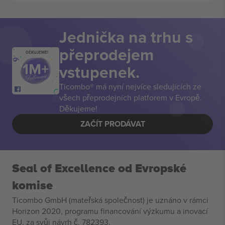
Jednička na trhu s
přeprodejem
DĚKUJEME!
vstupenek.
Ticombo® má nyní nejvíce sledujících ze
všech přeprodejních platforem v Evropě.
Děkujeme!
ZAČÍT PRODÁVAT
Seal of Excellence od Evropské
komise
Ticombo GmbH (mateřská společnost) je uznáno v rámci
Horizon 2020, programu financování výzkumu a inovací
EU, za svůj návrh č. 782393.