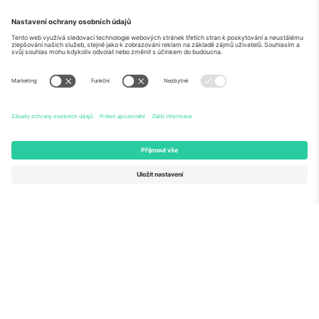
O
Firemní služby
tým
Často kladené dotazy
TixProtect
Jak to funguje
Právní informace
Hotely
Pravidla a podmínky
Centrum mistrovství světa
Partnerský program
Kontaktujte nás
Ticombo kanceláře