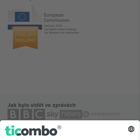
Jak bylo vidět ve zprávách