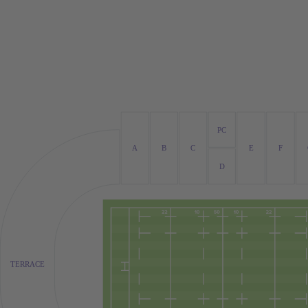
PC
A
B
C
E
F
D
TERRACE