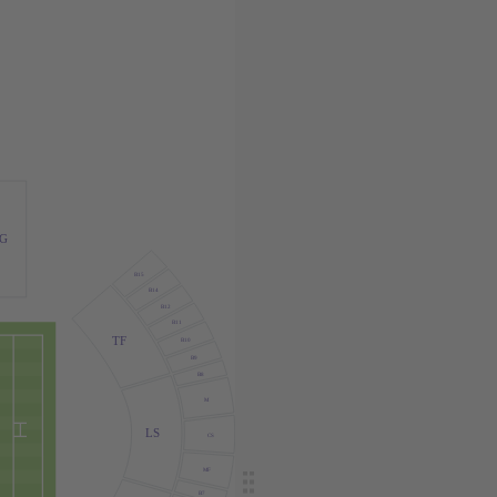
G
B15
B14
B12
B11
TF
B10
B9
B8
M
LS
CS
MF
B7