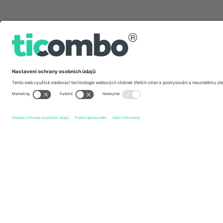
Rychlé odkazy
Bradford Bulls
vstupenek
Wigan Warriors
vstupenek