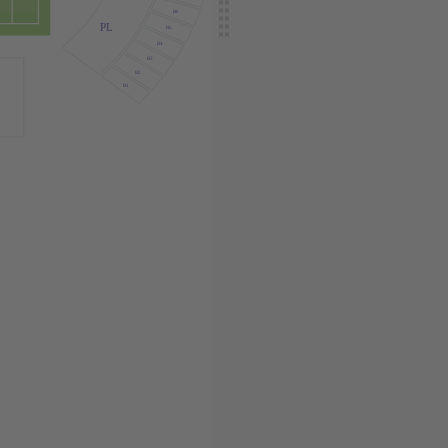
B6
PL
B5
B4
B3
B2
B1