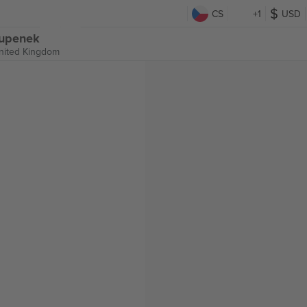
CS
+1
USD
tupenek
United Kingdom