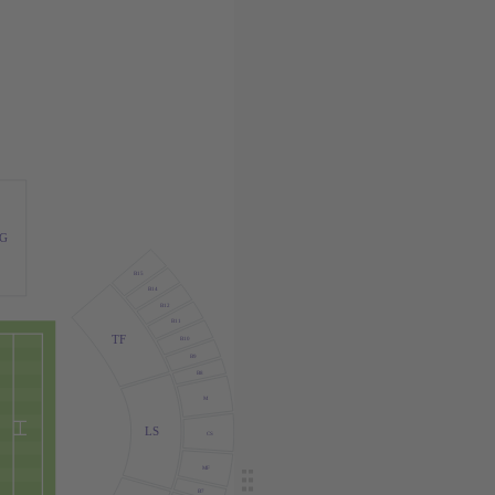
G
B15
B14
B12
B11
TF
B10
B9
B8
M
LS
CS
MF
B7