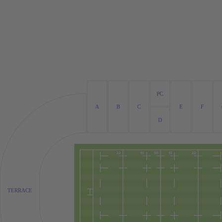
PC
A
B
C
E
F
D
TERRACE