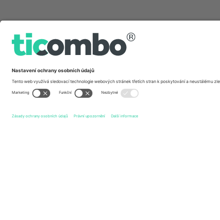
Rychlé odkazy
Bradford Bulls
vstupenek
Castleford Tigers
vstupenek