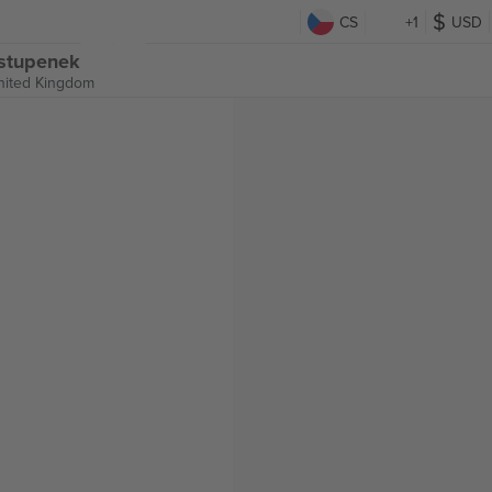
CS
+1
USD
vstupenek
nited Kingdom