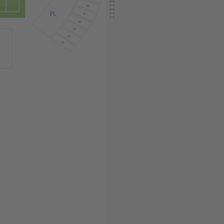
B6
PL
B5
B4
B3
B2
B1