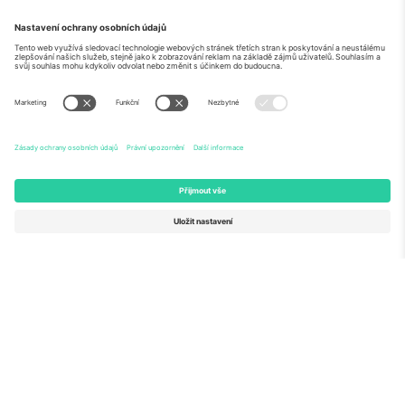
O
Firemní služby
tým
Často kladené dotazy
TixProtect
Jak to funguje
Právní informace
Hotely
Pravidla a podmínky
Centrum mistrovství světa
Partnerský program
Kontaktujte nás
Ticombo kanceláře