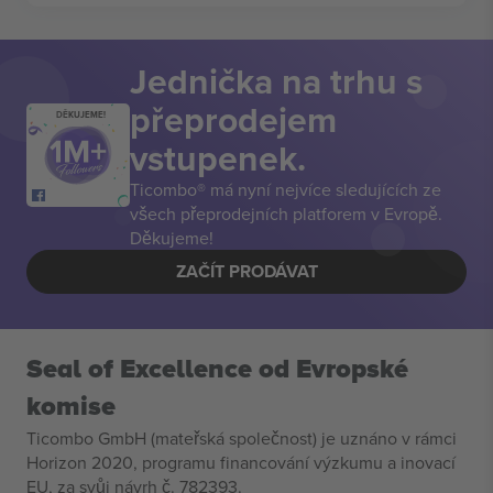
Jednička na trhu s
přeprodejem
DĚKUJEME!
vstupenek.
Ticombo® má nyní nejvíce sledujících ze
všech přeprodejních platforem v Evropě.
Děkujeme!
ZAČÍT PRODÁVAT
Seal of Excellence od Evropské
komise
Ticombo GmbH (mateřská společnost) je uznáno v rámci
Horizon 2020, programu financování výzkumu a inovací
EU, za svůj návrh č. 782393.