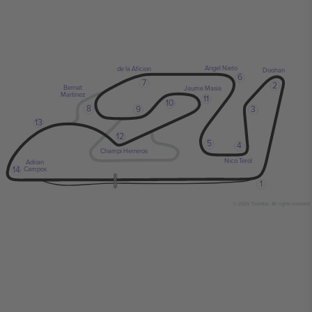
Angel Nieto
de la Aficion
Doohan
6
7
2
Bernat
Jaume Masia
Martinez
11
10
8
9
3
13
12
5
4
Champi Herreros
Nico Terol
Adrian
14
Campos
1
© 2024 Ticombo. All rights reserved