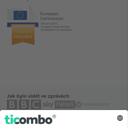
Jak bylo vidět ve zprávách