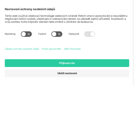
O
Firemní služby
tým
Často kladené dotazy
TixProtect
Jak to funguje
Právní informace
Hotely
Pravidla a podmínky
Centrum mistrovství světa
Partnerský program
Kontaktujte nás
Ticombo kanceláře