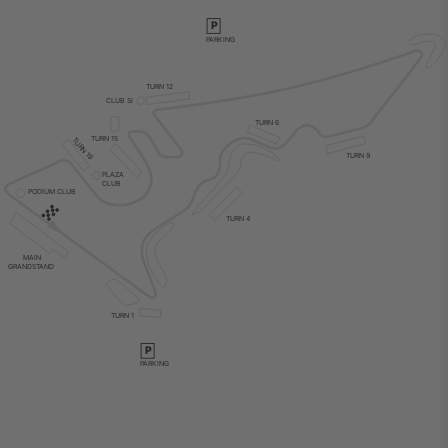
P
PARKING
TURN 12
CLUB SI
TURN 6
TURN 15
TURN 19
TURN 9
PLAZA

CLUB
PODIUM CLUB
TURN 4
MAIN

GRANDSTAND
TURN 1
P
PARKING