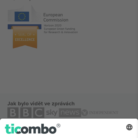
Jak bylo vidět ve zprávách