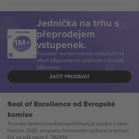
Jednička na trhu s
přeprodejem
DĚKUJEME!
vstupenek.
Ticombo® má nyní nejvíce sledujících ze
všech přeprodejních platforem v Evropě.
Děkujeme!
ZAČÍT PRODÁVAT
Seal of Excellence od Evropské
komise
Ticombo GmbH (mateřská společnost) je uznáno v rámci
Horizon 2020, programu financování výzkumu a inovací
EU, za svůj návrh č. 782393.