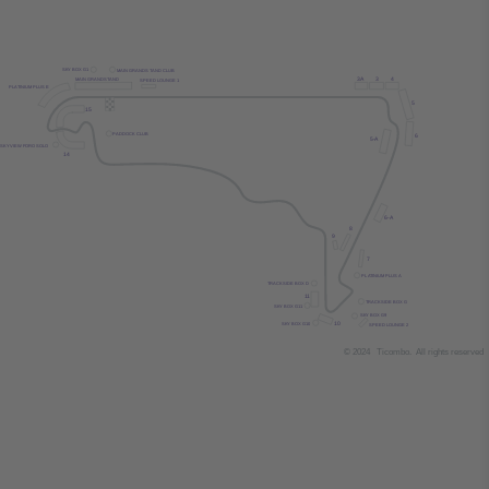
SK
Y
 BOX G1
MAIN GRANDS
T
AND CLUB
3
A
3
4
MAIN GRANDS
T
AND
SPEED LOUNGE 1
PL
A
TINIUM PLUS E
5
15
P
ADDOCK CLUB
6
5-
A
SK
Y
 VIEW FORO SOLO
14
6-
A
8
9
7
PL
A
TINIUM PLUS A
TRACKSIDE BOX D
1
1
TRACKSIDE BOX G
SK
Y
 BOX G
1
1
SK
Y
 BOX G9
10
SK
Y
 BOX G10
SPEED LOUNGE 2
© 2024
T
icombo.
All rights reserved