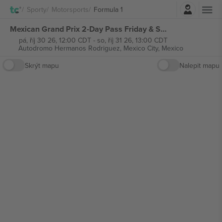
Přihlásit se
Sporty
Motorsports
Formula 1
Mexican Grand Prix 2-Day Pass Friday & Saturday Ticket Formula 1 vstupenek
pá, říj 30 26, 12:00 CDT
-
so, říj 31 26, 13:00 CDT
Autodromo Hermanos Rodriguez,
Mexico City, Mexico
Skrýt mapu
Nalepit mapu