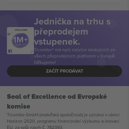
Jednička na trhu s
přeprodejem
DĚKUJEME!
vstupenek.
Ticombo® má nyní nejvíce sledujících ze
všech přeprodejních platforem v Evropě.
Děkujeme!
ZAČÍT PRODÁVAT
Seal of Excellence od Evropské
komise
Ticombo GmbH (mateřská společnost) je uznáno v rámci
Horizon 2020, programu financování výzkumu a inovací
EU, za svůj návrh č. 782393.