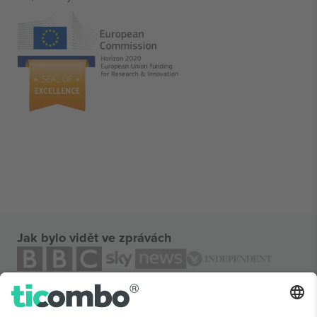
Jak bylo vidět ve zprávách