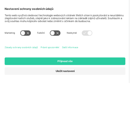
O
Firemní služby
tým
Často kladené dotazy
TixProtect
Jak to funguje
Právní informace
Hotely
Pravidla a podmínky
Centrum mistrovství světa
Partnerský program
Kontaktujte nás
Ticombo kanceláře