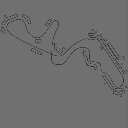
M
L
I
Q2
N
Q1
R
S
J
G
E
O
V2
V1
A1
D
A
C
B
B2