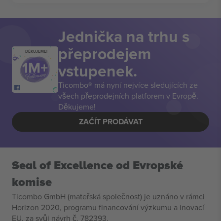
Jednička na trhu s
přeprodejem
DĚKUJEME!
vstupenek.
Ticombo® má nyní nejvíce sledujících ze
všech přeprodejních platforem v Evropě.
Děkujeme!
ZAČÍT PRODÁVAT
Seal of Excellence od Evropské
komise
Ticombo GmbH (mateřská společnost) je uznáno v rámci
Horizon 2020, programu financování výzkumu a inovací
EU, za svůj návrh č. 782393.