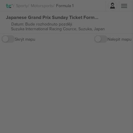
Přihlásit se
Sporty
Motorsports
Formula 1
Japanese Grand Prix Sunday Ticket Formula 1 vstupenek
Datum: Bude rozhodnuto později
Suzuka International Racing Cource,
Suzuka, Japan
Skrýt mapu
Nalepit mapu