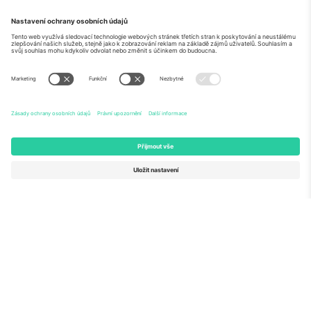
O
Firemní služby
tým
Často kladené dotazy
TixProtect
Jak to funguje
Právní informace
Hotely
Pravidla a podmínky
Centrum mistrovství světa
Partnerský program
Kontaktujte nás
Ticombo kanceláře