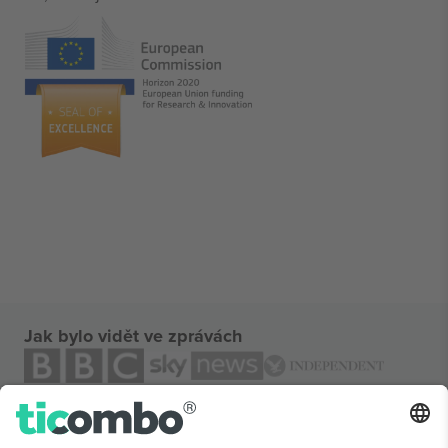
Jak bylo vidět ve zprávách