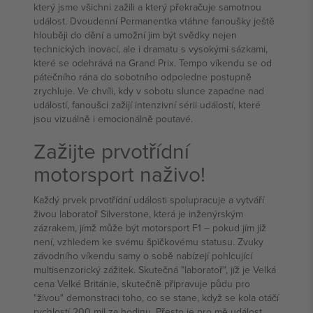
který jsme všichni zažili a který překračuje samotnou
událost. Dvoudenní Permanentka vtáhne fanoušky ještě
hlouběji do dění a umožní jim být svědky nejen
technických inovací, ale i dramatu s vysokými sázkami,
které se odehrává na Grand Prix. Tempo víkendu se od
pátečního rána do sobotního odpoledne postupně
zrychluje. Ve chvíli, kdy v sobotu slunce zapadne nad
událostí, fanoušci zažijí intenzivní sérii událostí, které
jsou vizuálně i emocionálně poutavé.
Zažijte prvotřídní
motorsport naživo!
Každý prvek prvotřídní události spolupracuje a vytváří
živou laboratoř Silverstone, která je inženýrským
zázrakem, jímž může být motorsport F1 – pokud jím již
není, vzhledem ke svému špičkovému statusu. Zvuky
závodního víkendu samy o sobě nabízejí pohlcující
multisenzorický zážitek. Skutečná "laboratoř", jíž je Velká
cena Velké Británie, skutečně připravuje půdu pro
"živou" demonstraci toho, co se stane, když se kola otáčí
rychlostí 200 mil za hodinu. Přesto je pro mě událost