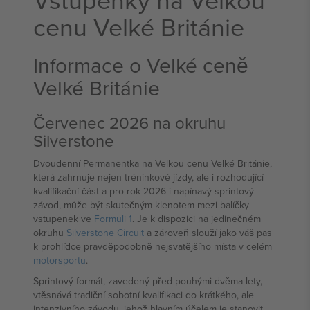
cenu Velké Británie
Informace o Velké ceně
Velké Británie
Červenec 2026 na okruhu
Silverstone
Dvoudenní Permanentka na Velkou cenu Velké Británie,
která zahrnuje nejen tréninkové jízdy, ale i rozhodující
kvalifikační část a pro rok 2026 i napínavý sprintový
závod, může být skutečným klenotem mezi balíčky
vstupenek ve
Formuli 1
. Je k dispozici na jedinečném
okruhu
Silverstone Circuit
a zároveň slouží jako váš pas
k prohlídce pravděpodobně nejsvatějšího místa v celém
motorsportu
.
Sprintový formát, zavedený před pouhými dvěma lety,
vtěsnává tradiční sobotní kvalifikaci do krátkého, ale
intenzivního závodu, jehož hlavním účelem je stanovit