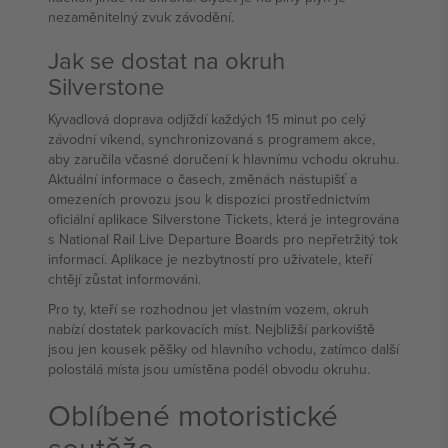
nezaměnitelný zvuk závodění.
Jak se dostat na okruh
Silverstone
Kyvadlová doprava odjíždí každých 15 minut po celý
závodní víkend, synchronizovaná s programem akce,
aby zaručila včasné doručení k hlavnímu vchodu okruhu.
Aktuální informace o časech, změnách nástupišť a
omezeních provozu jsou k dispozici prostřednictvím
oficiální aplikace Silverstone Tickets, která je integrována
s National Rail Live Departure Boards pro nepřetržitý tok
informací. Aplikace je nezbytností pro uživatele, kteří
chtějí zůstat informováni.
Pro ty, kteří se rozhodnou jet vlastním vozem, okruh
nabízí dostatek parkovacích míst. Nejbližší parkoviště
jsou jen kousek pěšky od hlavního vchodu, zatímco další
polostálá místa jsou umístěna podél obvodu okruhu.
Oblíbené motoristické