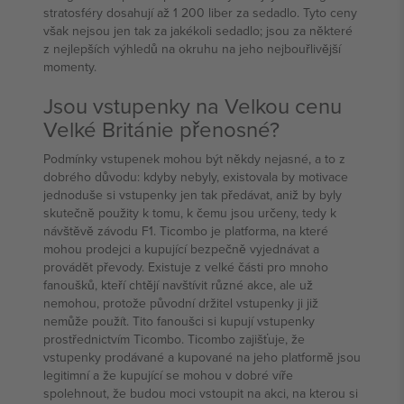
stratosféry dosahují až 1 200 liber za sedadlo. Tyto ceny
však nejsou jen tak za jakékoli sedadlo; jsou za některé
z nejlepších výhledů na okruhu na jeho nejbouřlivější
momenty.
Jsou vstupenky na Velkou cenu
Velké Británie přenosné?
Podmínky vstupenek mohou být někdy nejasné, a to z
dobrého důvodu: kdyby nebyly, existovala by motivace
jednoduše si vstupenky jen tak předávat, aniž by byly
skutečně použity k tomu, k čemu jsou určeny, tedy k
návštěvě závodu F1. Ticombo je platforma, na které
mohou prodejci a kupující bezpečně vyjednávat a
provádět převody. Existuje z velké části pro mnoho
fanoušků, kteří chtějí navštívit různé akce, ale už
nemohou, protože původní držitel vstupenky ji již
nemůže použít. Tito fanoušci si kupují vstupenky
prostřednictvím Ticombo. Ticombo zajišťuje, že
vstupenky prodávané a kupované na jeho platformě jsou
legitimní a že kupující se mohou v dobré víře
spolehnout, že budou moci vstoupit na akci, na kterou si