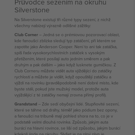
Průvodce sezením na okruhu
Silverstone
Na Silverstone existují tři různé typy sezení, z nichž
všechny nabízejí výrazně odlišné zážitky:
Club Corner
– Jedná se o prémiovou pozorovací oblast,
kde fanoušci zblízka sledují typ zatáčení, při kterém se
zapotíte jako Anderson Cooper. Není to ani tak zatáčka,
spíš řada vysokorychlostních zatáček s vysokým
přetížením, které posílají auto jedním směrem a pak
druhým a pak dalším – jako když lusknete gumičkou. Z
Club Corneru můžete vidět auta vjíždějící do zatáčky
rychlostí a můžete je vidět, když opouštějí zatáčku a
vjíždí na rovinku (pravděpodobně není dobré místo, kde
byste stáli, pokud jste mužský model, protože auta
vyjíždějící z té zatáčky nemají zrovna přímý profil).
Grandstand
– Zde sedí obyčejní lidé. Stupňovité sezení,
které se táhne od dráhy, téměř jako pódium bez opony,
a fanoušci na tribuně mají pohled shora na to, co je v
podstatě velmi dlouhá rovinka. Způsob, jakým auta
burácí na hlavní rovince, se liší od způsobu, jakým burácí
kdekoli jinde na okruhu. Slyšet je na plný plyn je