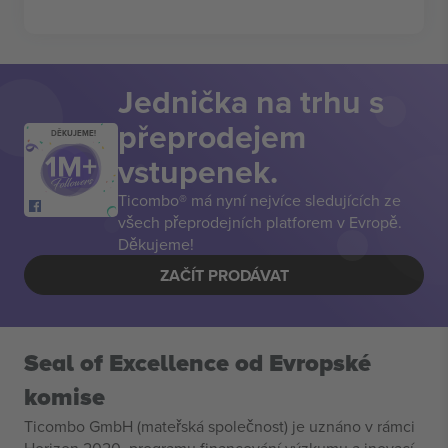
Jednička na trhu s
přeprodejem
DĚKUJEME!
vstupenek.
Ticombo® má nyní nejvíce sledujících ze
všech přeprodejních platforem v Evropě.
Děkujeme!
ZAČÍT PRODÁVAT
Seal of Excellence od Evropské
komise
Ticombo GmbH (mateřská společnost) je uznáno v rámci