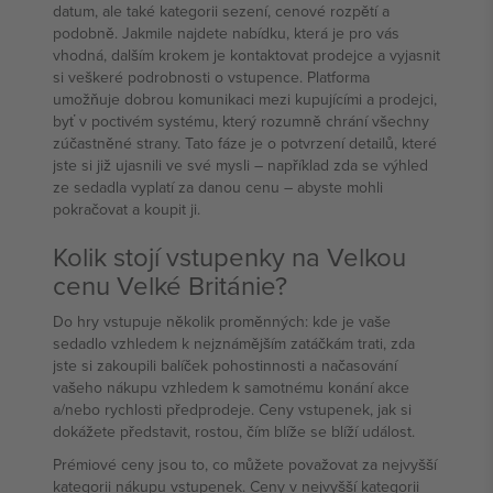
datum, ale také kategorii sezení, cenové rozpětí a
podobně. Jakmile najdete nabídku, která je pro vás
vhodná, dalším krokem je kontaktovat prodejce a vyjasnit
si veškeré podrobnosti o vstupence. Platforma
umožňuje dobrou komunikaci mezi kupujícími a prodejci,
byť v poctivém systému, který rozumně chrání všechny
zúčastněné strany. Tato fáze je o potvrzení detailů, které
jste si již ujasnili ve své mysli – například zda se výhled
ze sedadla vyplatí za danou cenu – abyste mohli
pokračovat a koupit ji.
Kolik stojí vstupenky na Velkou
cenu Velké Británie?
Do hry vstupuje několik proměnných: kde je vaše
sedadlo vzhledem k nejznámějším zatáčkám trati, zda
jste si zakoupili balíček pohostinnosti a načasování
vašeho nákupu vzhledem k samotnému konání akce
a/nebo rychlosti předprodeje. Ceny vstupenek, jak si
dokážete představit, rostou, čím blíže se blíží událost.
Prémiové ceny jsou to, co můžete považovat za nejvyšší
kategorii nákupu vstupenek. Ceny v nejvyšší kategorii