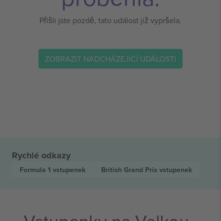
Přišli jste pozdě, tato událost již vypršela.
ZOBRAZIT NADCHÁZEJÍCÍ UDÁLOSTI
Rychlé odkazy
Formula 1
vstupenek
British Grand Prix
vstupenek
Vstupenky na Velkou