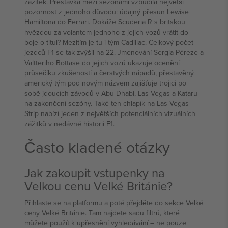
zážitek. Přestávka mezi sezónami vzbudila největší
pozornost z jednoho důvodu: údajný přesun Lewise
Hamiltona do Ferrari. Dokáže Scuderia R s britskou
hvězdou za volantem jednoho z jejich vozů vrátit do
boje o titul? Mezitím je tu i tým Cadillac. Celkový počet
jezdců F1 se tak zvýšil na 22. Jmenování Sergia Péreze a
Valtteriho Bottase do jejich vozů ukazuje ocenění
průsečíku zkušeností a čerstvých nápadů, přestavěný
americký tým pod novým názvem zajišťuje trojici po
sobě jdoucích závodů v Abu Dhabi, Las Vegas a Kataru
na zakončení sezóny. Také ten chlapík na Las Vegas
Strip nabízí jeden z největších potenciálních vizuálních
zážitků v nedávné historii F1.
Často kladené otázky
Jak zakoupit vstupenky na
Velkou cenu Velké Británie?
Přihlaste se na platformu a poté přejděte do sekce Velké
ceny Velké Británie. Tam najdete sadu filtrů, které
můžete použít k upřesnění vyhledávání – ne pouze