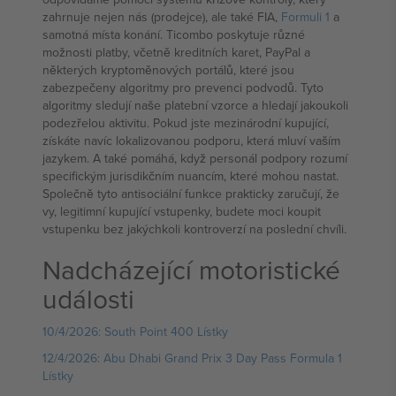
zahrnuje nejen nás (prodejce), ale také FIA,
Formuli 1
a
samotná místa konání. Ticombo poskytuje různé
možnosti platby, včetně kreditních karet, PayPal a
některých kryptoměnových portálů, které jsou
zabezpečeny algoritmy pro prevenci podvodů. Tyto
algoritmy sledují naše platební vzorce a hledají jakoukoli
podezřelou aktivitu. Pokud jste mezinárodní kupující,
získáte navíc lokalizovanou podporu, která mluví vaším
jazykem. A také pomáhá, když personál podpory rozumí
specifickým jurisdikčním nuancím, které mohou nastat.
Společně tyto antisociální funkce prakticky zaručují, že
vy, legitimní kupující vstupenky, budete moci koupit
vstupenku bez jakýchkoli kontroverzí na poslední chvíli.
Nadcházející motoristické
události
10/4/2026: South Point 400 Lístky
12/4/2026: Abu Dhabi Grand Prix 3 Day Pass Formula 1
Lístky