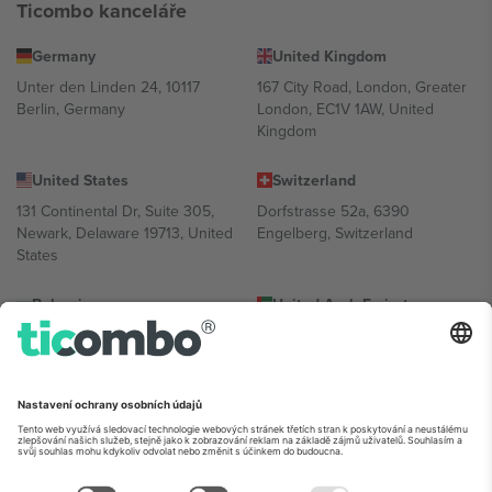
Ticombo kanceláře
Germany
United Kingdom
Unter den Linden 24, 10117
167 City Road, London, Greater
Berlin, Germany
London, EC1V 1AW, United
Kingdom
United States
Switzerland
131 Continental Dr, Suite 305,
Dorfstrasse 52a, 6390
Newark, Delaware 19713, United
Engelberg, Switzerland
States
Bulgaria
United Arab Emirates
Regus Sofia City West, bul
UAE Dubai Silicon Oasis, DDP
Totleben 53-55, 1606 Sofia,
Building A1, Office 302, Dubai,
Bulgaria
United Arab Emirates
Mexico
Av Chapultepec 360, Roma
Norte, Cuauhtémoc, 06700