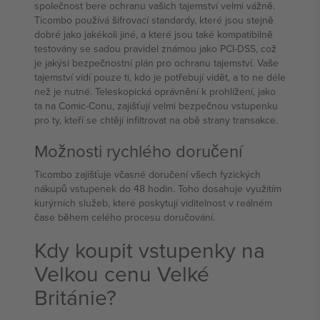
společnost bere ochranu vašich tajemství velmi vážně.
Ticombo používá šifrovací standardy, které jsou stejně
dobré jako jakékoli jiné, a které jsou také kompatibilně
testovány se sadou pravidel známou jako PCI-DSS, což
je jakýsi bezpečnostní plán pro ochranu tajemství. Vaše
tajemství vidí pouze ti, kdo je potřebují vidět, a to ne déle
než je nutné. Teleskopická oprávnění k prohlížení, jako
ta na Comic-Conu, zajišťují velmi bezpečnou vstupenku
pro ty, kteří se chtějí infiltrovat na obě strany transakce.
Možnosti rychlého doručení
Ticombo zajišťuje včasné doručení všech fyzických
nákupů vstupenek do 48 hodin. Toho dosahuje využitím
kurýrních služeb, které poskytují viditelnost v reálném
čase během celého procesu doručování.
Kdy koupit vstupenky na
Velkou cenu Velké
Británie?