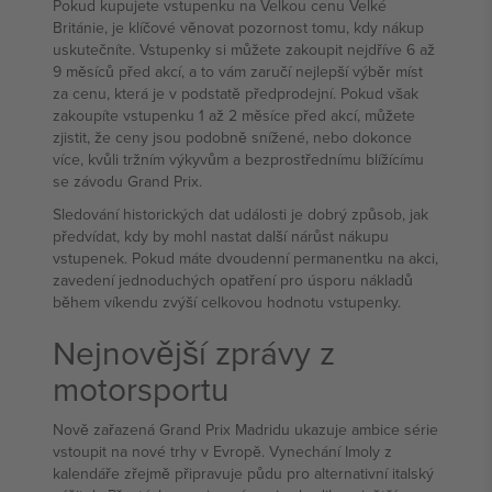
Pokud kupujete vstupenku na Velkou cenu Velké
Británie, je klíčové věnovat pozornost tomu, kdy nákup
uskutečníte. Vstupenky si můžete zakoupit nejdříve 6 až
9 měsíců před akcí, a to vám zaručí nejlepší výběr míst
za cenu, která je v podstatě předprodejní. Pokud však
zakoupíte vstupenku 1 až 2 měsíce před akcí, můžete
zjistit, že ceny jsou podobně snížené, nebo dokonce
více, kvůli tržním výkyvům a bezprostřednímu blížícímu
se závodu Grand Prix.
Sledování historických dat události je dobrý způsob, jak
předvídat, kdy by mohl nastat další nárůst nákupu
vstupenek. Pokud máte dvoudenní permanentku na akci,
zavedení jednoduchých opatření pro úsporu nákladů
během víkendu zvýší celkovou hodnotu vstupenky.
Nejnovější zprávy z
motorsportu
Nově zařazená Grand Prix Madridu ukazuje ambice série
vstoupit na nové trhy v Evropě. Vynechání Imoly z
kalendáře zřejmě připravuje půdu pro alternativní italský