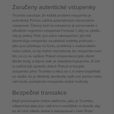
Zaručeny autentické vstupenky
Ticombo zaručuje, že každá prodaná vstupenka je
autentická. Proces začíná automatickým skenováním
vstupenek. Čárový kód na vstupence je porovnáván s
oficiálním registrem vstupenek Formule 1, aby se zjistilo,
zda je platný. Poté, pro extra zabezpečení, tým lidí
zkontroluje vstupenku na jakékoli známky podvodu –
jako jsou překlepy ve fontu, problémy s vodoznakem
nebo cokoli, co by mohlo naznačovat, že vstupenka není
tím, za co se vydává. Pokud vstupenka projde všemi
těmito testy, a teprve pak, je odeslána kupujícímu. A zde
to začíná být opravdu dobré: Pokud si koupíte
vstupenku přes Ticombo a něco se s ní stane (například
se ukáže, že je falešná), dostanete zpět své peníze nebo
vám bude poskytnuta vstupenka stejné hodnoty.
Bezpečné transakce
Když provozujete online platformu, jako je Ticombo,
zákaznická data jsou vaší krví a nemůžete si dovolit, aby
se do nich někdo dostal a manipuloval s nimi. Proto