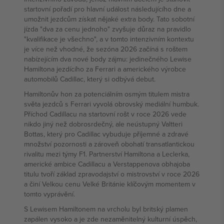
startovní pořadí pro hlavní událost následujícího dne a
umožnit jezdcům získat nějaké extra body. Tato sobotní
jízda "dva za cenu jednoho" zvyšuje důraz na pravidlo
"kvalifikace je všechno", a v tomto intenzivním kontextu
je více než vhodné, že sezóna 2026 začíná s roštem
nabízejícím dva nové body zájmu: jedinečného Lewise
Hamiltona jezdícího za Ferrari a amerického výrobce
automobilů Cadillac, který si odbývá debut.
Hamiltonův hon za potenciálním osmým titulem mistra
světa jezdců s Ferrari vyvolá obrovský mediální humbuk.
Příchod Cadillacu na startovní rošt v roce 2026 vede
nikdo jiný než dobrosrdečný, ale neústupný Valtteri
Bottas, který pro Cadillac vybuduje příjemné a zdravé
množství pozornosti a zároveň obohatí transatlantickou
rivalitu mezi týmy F1. Partnerství Hamiltona a Leclerka,
americké ambice Cadillacu a Verstappenova obhajoba
titulu tvoří základ zpravodajství o mistrovství v roce 2026
a činí Velkou cenu Velké Británie klíčovým momentem v
tomto vyprávění.
S Lewisem Hamiltonem na vrcholu byl britský plamen
zapálen vysoko a je zde nezaměnitelný kulturní úspěch,