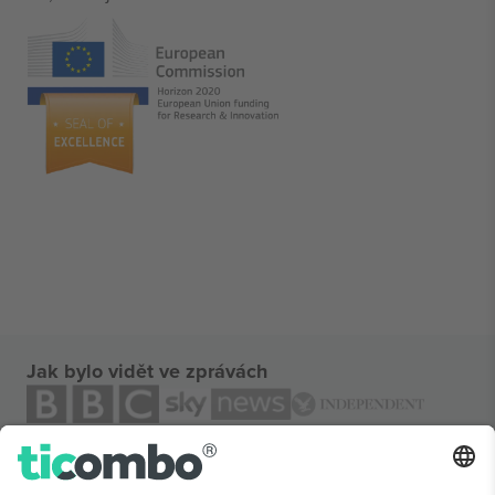
Jak bylo vidět ve zprávách