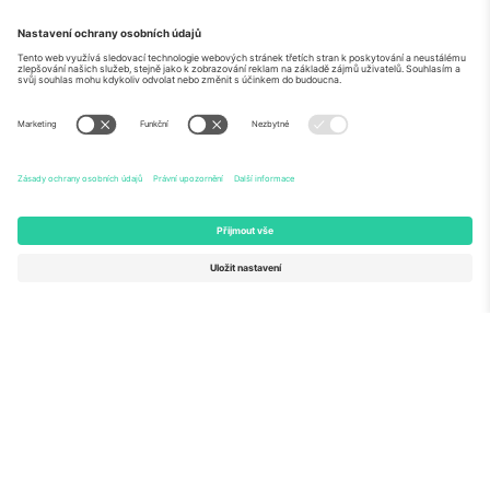
O
Firemní služby
tým
Často kladené dotazy
TixProtect
Jak to funguje
Právní informace
Hotely
Pravidla a podmínky
Centrum mistrovství světa
Partnerský program
Kontaktujte nás
Ticombo kanceláře