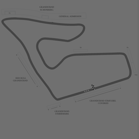
GRANDSTAND
SCHONBERG
T3
GENERAL ADMISSION
T9
T8
N
T10
RED BULL
GRANDSTAND
A
A
GRANDSTAND START-ZIEL
Q
COVERED
A
E
GRANDSTAND
STEIERMARK