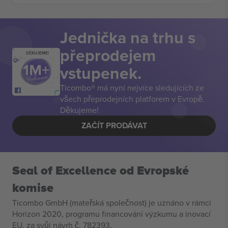
Jednička na trhu s
přeprodejem
DĚKUJEME!
vstupenek.
Ticombo® má nyní nejvíce sledujících ze
všech přeprodejních platforem v Evropě.
Děkujeme!
ZAČÍT PRODÁVAT
Seal of Excellence od Evropské
komise
Ticombo GmbH (mateřská společnost) je uznáno v rámci
Horizon 2020, programu financování výzkumu a inovací
EU, za svůj návrh č. 782393.