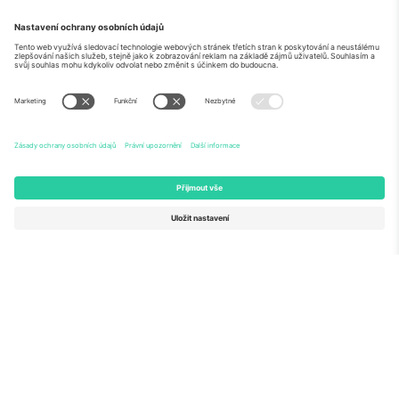
O
Firemní služby
tým
Často kladené dotazy
TixProtect
Jak to funguje
Právní informace
Hotely
Pravidla a podmínky
Centrum mistrovství světa
Partnerský program
Kontaktujte nás
Ticombo kanceláře