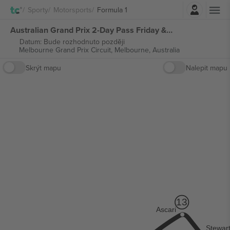
Přihlásit se
Sporty
Motorsports
Formula 1
Australian Grand Prix 2-Day Pass Friday & Saturday Ticket Formula 1 vstupenek
Datum: Bude rozhodnuto později
Melbourne Grand Prix Circuit,
Melbourne, Australia
Skrýt mapu
Nalepit mapu
13
Ascari
Stewar