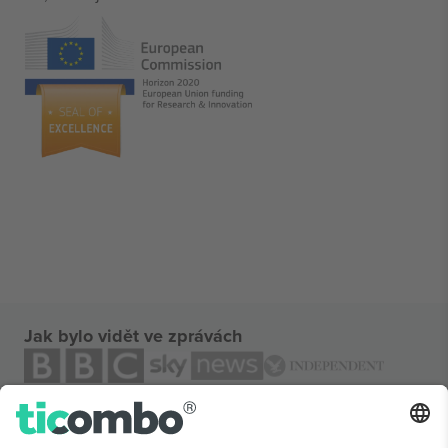
Jak bylo vidět ve zprávách