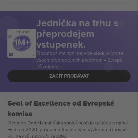
Jednička na trhu s
přeprodejem
DĚKUJEME!
vstupenek.
Ticombo® má nyní nejvíce sledujících ze
všech přeprodejních platforem v Evropě.
Děkujeme!
ZAČÍT PRODÁVAT
Seal of Excellence od Evropské
komise
Ticombo GmbH (mateřská společnost) je uznáno v rámci
Horizon 2020, programu financování výzkumu a inovací
EU, za svůj návrh č. 782393.