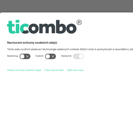
Rychlé odkazy
Waterford FC
vstupenek
Drogheda United FC
vstupen