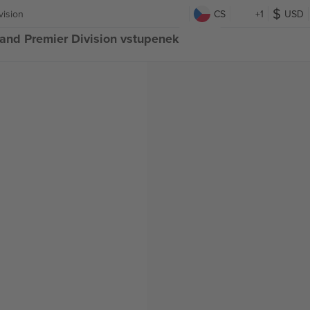
vision
CS
+1
USD
land Premier Division vstupenek