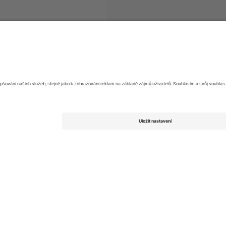
ek
League of Ireland Premier Division
vstupenek