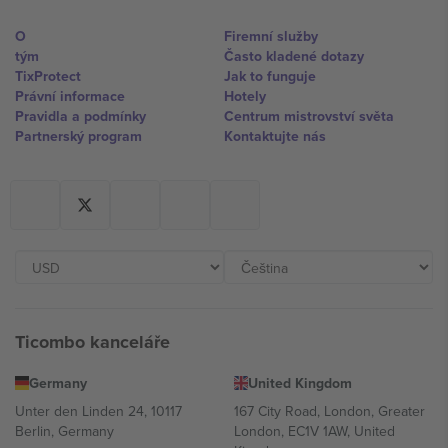
O
Firemní služby
tým
Často kladené dotazy
TixProtect
Jak to funguje
Právní informace
Hotely
Pravidla a podmínky
Centrum mistrovství světa
Partnerský program
Kontaktujte nás
Ticombo kanceláře
Germany
United Kingdom
Unter den Linden 24, 10117
167 City Road, London, Greater
Berlin, Germany
London, EC1V 1AW, United