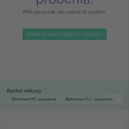
Přišli jste pozdě, tato událost již vypršela.
ZOBRAZIT NADCHÁZEJÍCÍ UDÁLOSTI
Rychlé odkazy
Waterford FC
vstupenek
Bohemian F.C.
vstupenek
Lea