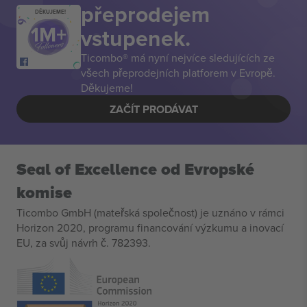
přeprodejem
DĚKUJEME!
vstupenek.
Ticombo® má nyní nejvíce sledujících ze
všech přeprodejních platforem v Evropě.
Děkujeme!
ZAČÍT PRODÁVAT
Seal of Excellence od Evropské
komise
Ticombo GmbH (mateřská společnost) je uznáno v rámci
Horizon 2020, programu financování výzkumu a inovací
EU, za svůj návrh č. 782393.