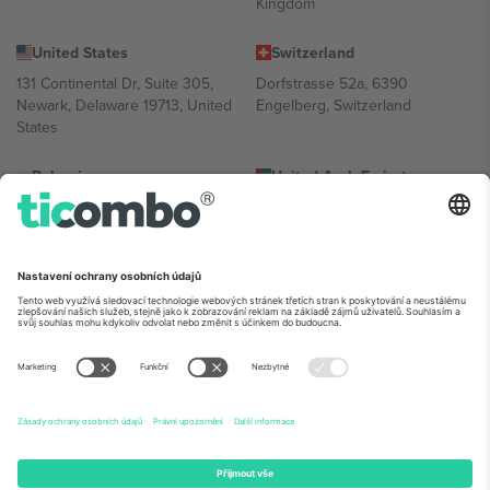
Kingdom
United States
Switzerland
131 Continental Dr, Suite 305,
Dorfstrasse 52a, 6390
Newark, Delaware 19713, United
Engelberg, Switzerland
States
Bulgaria
United Arab Emirates
Regus Sofia City West, bul
UAE Dubai Silicon Oasis, DDP
Totleben 53-55, 1606 Sofia,
Building A1, Office 302, Dubai,
Bulgaria
United Arab Emirates
Mexico
Av Chapultepec 360, Roma
Norte, Cuauhtémoc, 06700
Ciudad de México, CDMX,
Mexico
Právní subjekt poskytovatele platformy se může lišit v závislosti na
lokalitě, události a/nebo doméně. Podrobnosti najdete na konkrétní
stránce události,
Právní informace
a
Podmínky.
© 2026 Ticombo.