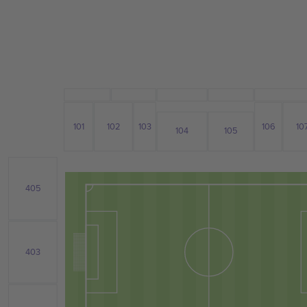
102
101
103
106
10
104
105
405
403