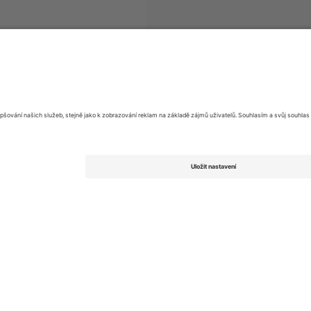
Eliteserien
vstupenek