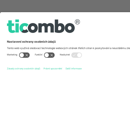
Rychlé odkazy
Vålerenga Fotball
vstupenek
Tromsø IL
vstupenek