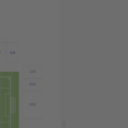
7
108
201
202
203