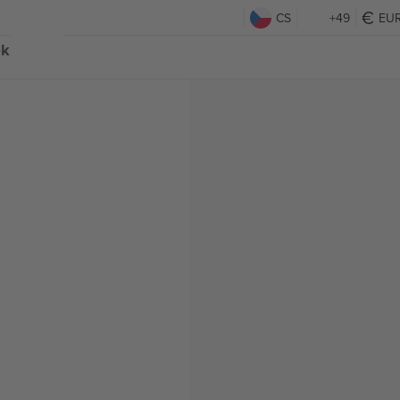
CS
+49
EU
ek