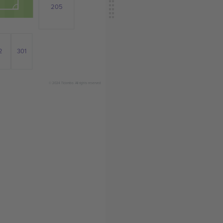
205
301
2
© 2024 Ticombo. All rights reserved