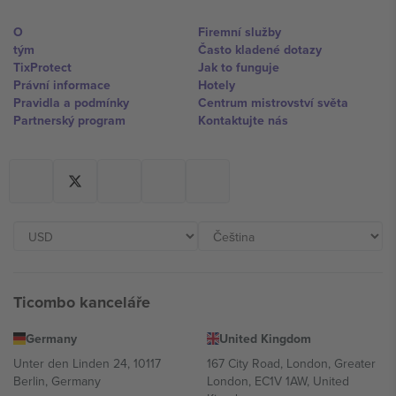
O
Firemní služby
tým
Často kladené dotazy
TixProtect
Jak to funguje
Právní informace
Hotely
Pravidla a podmínky
Centrum mistrovství světa
Partnerský program
Kontaktujte nás
Ticombo kanceláře
Germany
United Kingdom
Unter den Linden 24, 10117
167 City Road, London, Greater
Berlin, Germany
London, EC1V 1AW, United