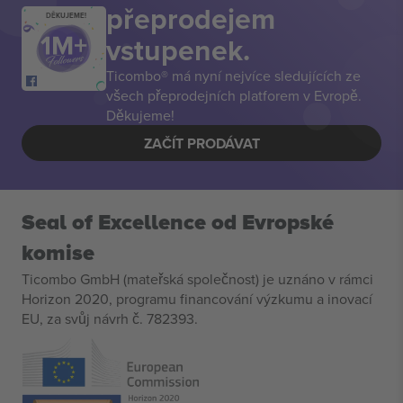
přeprodejem
DĚKUJEME!
vstupenek.
Ticombo® má nyní nejvíce sledujících ze
všech přeprodejních platforem v Evropě.
Děkujeme!
ZAČÍT PRODÁVAT
Seal of Excellence od Evropské
komise
Ticombo GmbH (mateřská společnost) je uznáno v rámci
Horizon 2020, programu financování výzkumu a inovací
EU, za svůj návrh č. 782393.