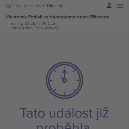
Přihlásit se
Sporty
Football
Eliteserien
Vålerenga Fotball vs Hamarkameratene Eliteserien vstupenek
ne, srp 02 26, 17:00 CEST
Intility Arena,
Oslo, Norway
Tato událost již
proběhla.