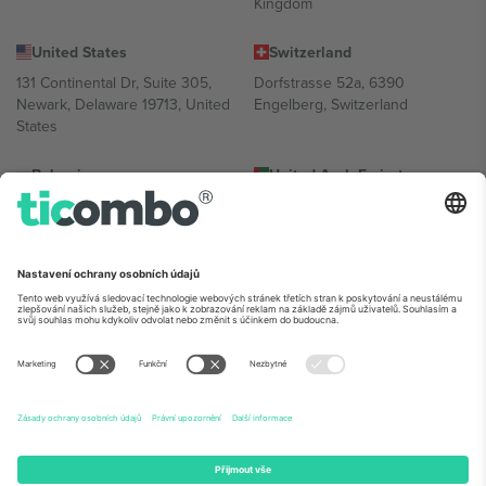
Kingdom
United States
Switzerland
131 Continental Dr, Suite 305,
Dorfstrasse 52a, 6390
Newark, Delaware 19713, United
Engelberg, Switzerland
States
Bulgaria
United Arab Emirates
Regus Sofia City West, bul
UAE Dubai Silicon Oasis, DDP
Totleben 53-55, 1606 Sofia,
Building A1, Office 302, Dubai,
Bulgaria
United Arab Emirates
Mexico
Av Chapultepec 360, Roma
Norte, Cuauhtémoc, 06700
Ciudad de México, CDMX,
Mexico
Právní subjekt poskytovatele platformy se může lišit v závislosti na
lokalitě, události a/nebo doméně. Podrobnosti najdete na konkrétní
stránce události,
Právní informace
a
Podmínky.
© 2026 Ticombo.