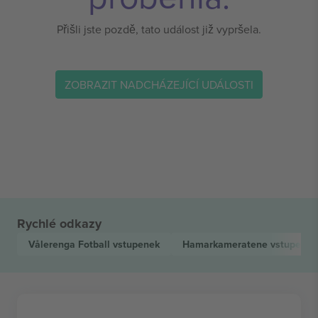
Přišli jste pozdě, tato událost již vypršela.
ZOBRAZIT NADCHÁZEJÍCÍ UDÁLOSTI
Rychlé odkazy
Vålerenga Fotball
vstupenek
Hamarkameratene
vstupenek