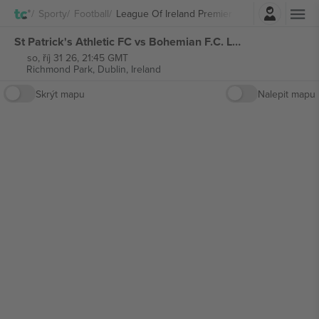
Přihlásit se
Sporty
Football
League Of Ireland Premier Division
St Patrick's Athletic FC vs Bohemian F.C. League of Ireland Premier Division vstupenek
so, říj 31 26, 21:45 GMT
Richmond Park,
Dublin, Ireland
Skrýt mapu
Nalepit mapu