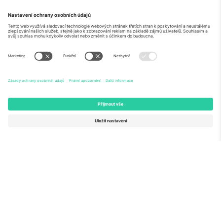
O
Firemní služby
tým
Často kladené dotazy
TixProtect
Jak to funguje
Právní informace
Hotely
Pravidla a podmínky
Centrum mistrovství světa
Partnerský program
Kontaktujte nás
Ticombo kanceláře