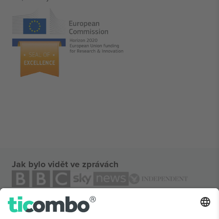
Jak bylo vidět ve zprávách