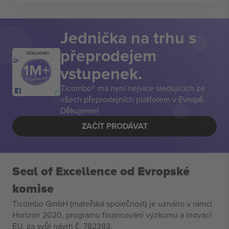
Jednička na trhu s
přeprodejem
DĚKUJEME!
vstupenek.
Ticombo® má nyní nejvíce sledujících ze
všech přeprodejních platforem v Evropě.
Děkujeme!
ZAČÍT PRODÁVAT
Seal of Excellence od Evropské
komise
Ticombo GmbH (mateřská společnost) je uznáno v rámci
Horizon 2020, programu financování výzkumu a inovací
EU, za svůj návrh č. 782393.