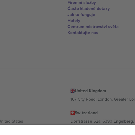
Firemní služby
Často kladené dotazy
Jak to funguje
Hotely
Centrum mistrovství světa
Kontaktujte nás
United Kingdom
167 City Road, London, Greater L
Switzerland
United States
Dorfstrasse 52a, 6390 Engelberg, 
United Arab Emirates