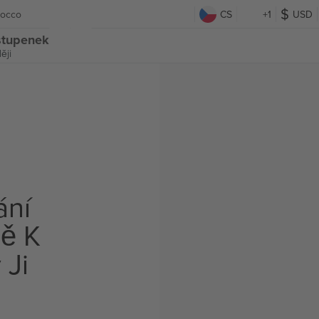
rocco
CS
+1
USD
stupenek
ěji
ání
ě K
 Ji