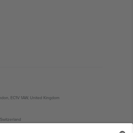
ondon, EC1V 1AW, United Kingdom
Switzerland