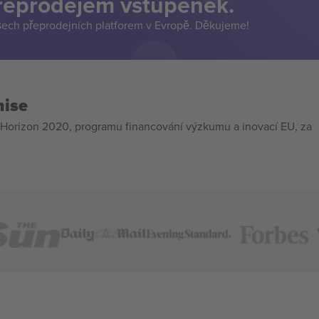
přeprodejem vstupenek.
šech přeprodejních platforem v Evropě. Děkujeme!
mise
Horizon 2020, programu financování výzkumu a inovací EU, za