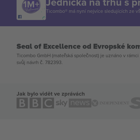
Jednička na trhu s 
Ticombo® má nyní nejvíce sledujících ze v
Seal of Excellence od Evropské ko
Ticombo GmbH (mateřská společnost) je uznáno v rámci 
svůj návrh č. 782393.
Jak bylo vidět ve zprávách