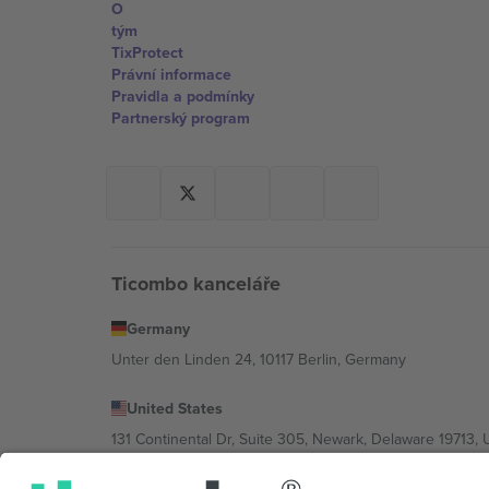
O
tým
TixProtect
Právní informace
Pravidla a podmínky
Partnerský program
Ticombo kanceláře
Germany
Unter den Linden 24, 10117 Berlin, Germany
United States
131 Continental Dr, Suite 305, Newark, Delaware 19713, 
Bulgaria