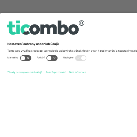
Rychlé odkazy
SK Brann
vstupenek
Lillestrøm SK
vstupenek
Elit