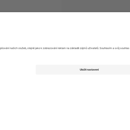
eserien
vstupenek