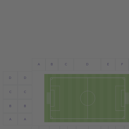
E
A
B
C
D
F
D
D
C
C
B
B
A
A