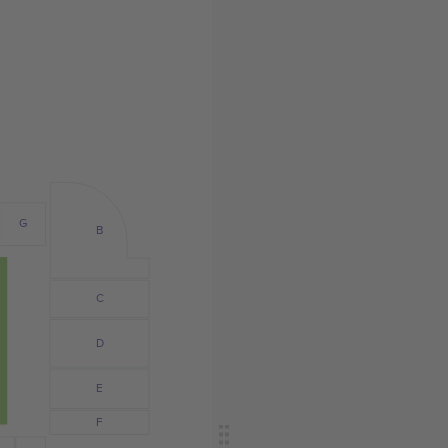
G
B
C
D
E
F