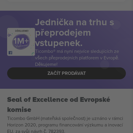
Jednička na trhu s
přeprodejem
DĚKUJEME!
vstupenek.
Ticombo® má nyní nejvíce sledujících ze
všech přeprodejních platforem v Evropě.
Děkujeme!
ZAČÍT PRODÁVAT
Seal of Excellence od Evropské
komise
Ticombo GmbH (mateřská společnost) je uznáno v rámci
Horizon 2020, programu financování výzkumu a inovací
EU, za svůj návrh č. 782393.