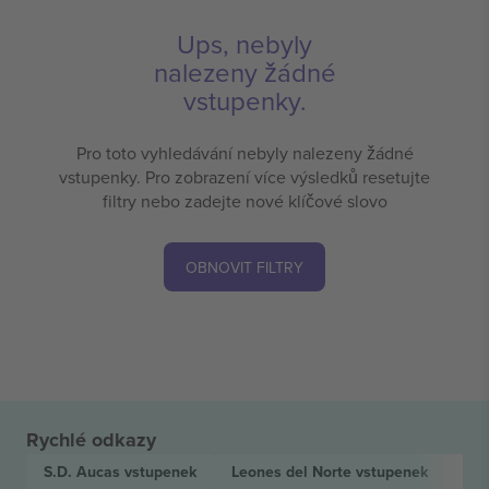
Ups, nebyly
nalezeny žádné
vstupenky.
Pro toto vyhledávání nebyly nalezeny žádné
vstupenky. Pro zobrazení více výsledků resetujte
filtry nebo zadejte nové klíčové slovo
OBNOVIT FILTRY
Rychlé odkazy
S.D. Aucas
vstupenek
Leones del Norte
vstupenek
Lig