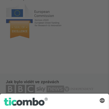
Jak bylo vidět ve zprávách