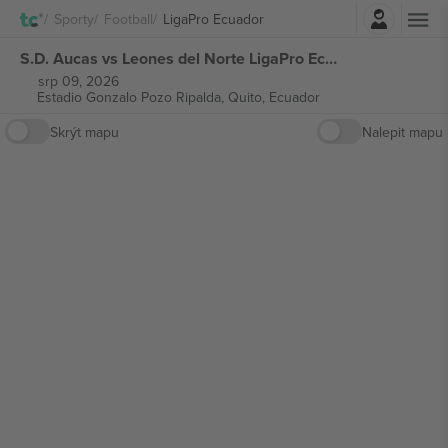
Přihlásit se
Sporty
Football
LigaPro Ecuador
S.D. Aucas vs Leones del Norte LigaPro Ecuador vstupenek
srp 09, 2026
Estadio Gonzalo Pozo Ripalda,
Quito, Ecuador
Skrýt mapu
Nalepit mapu