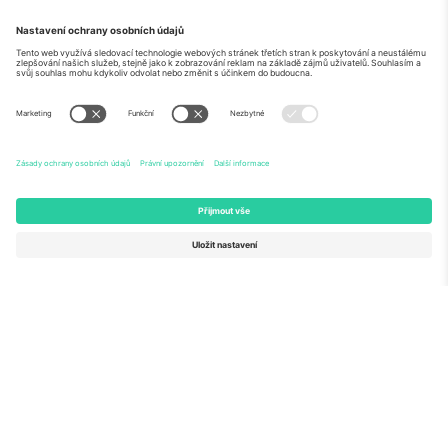
O
Firemní služby
tým
Často kladené dotazy
TixProtect
Jak to funguje
Právní informace
Hotely
Pravidla a podmínky
Centrum mistrovství světa
Partnerský program
Kontaktujte nás
Ticombo kanceláře