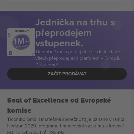
Jednička na trhu s
přeprodejem
DĚKUJEME!
vstupenek.
Ticombo® má nyní nejvíce sledujících ze
všech přeprodejních platforem v Evropě.
Děkujeme!
ZAČÍT PRODÁVAT
Seal of Excellence od Evropské
komise
Ticombo GmbH (mateřská společnost) je uznáno v rámci
Horizon 2020, programu financování výzkumu a inovací
EU, za svůj návrh č. 782393.