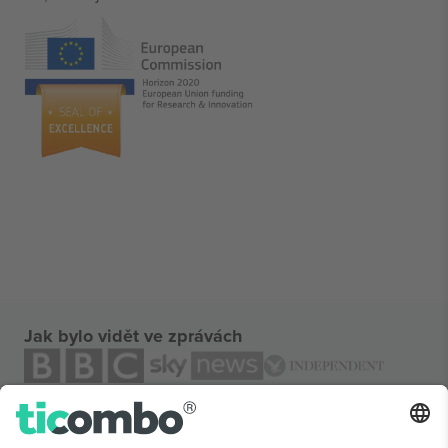
Jak bylo vidět ve zprávách