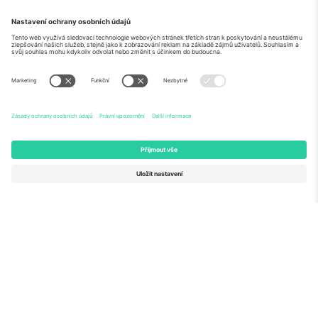
O
Firemní služby
tým
Často kladené dotazy
TixProtect
Jak to funguje
Právní informace
Hotely
Pravidla a podmínky
Centrum mistrovství světa
Partnerský program
Kontaktujte nás
Ticombo kanceláře