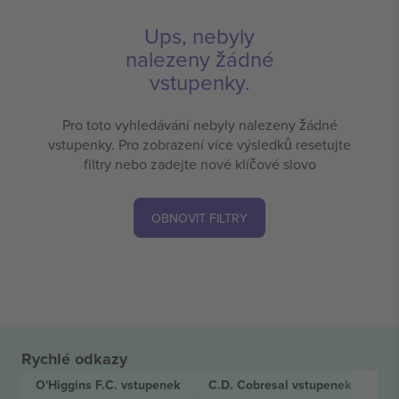
Ups, nebyly
nalezeny žádné
vstupenky.
Pro toto vyhledávání nebyly nalezeny žádné
vstupenky. Pro zobrazení více výsledků resetujte
filtry nebo zadejte nové klíčové slovo
OBNOVIT FILTRY
Rychlé odkazy
O'Higgins F.C.
vstupenek
C.D. Cobresal
vstupenek
Ca