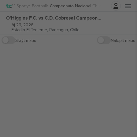
Přihlásit se
Sporty
Football
Campeonato Nacional Chile
O'Higgins F.C. vs C.D. Cobresal Campeonato Nacional Chile vstupenek
říj 26, 2026
Estadio El Teniente,
Rancagua, Chile
Skrýt mapu
Nalepit mapu