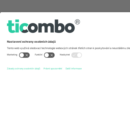
Rychlé odkazy
Mirassol Futebol Clube
vstupenek
Sport Club Internac