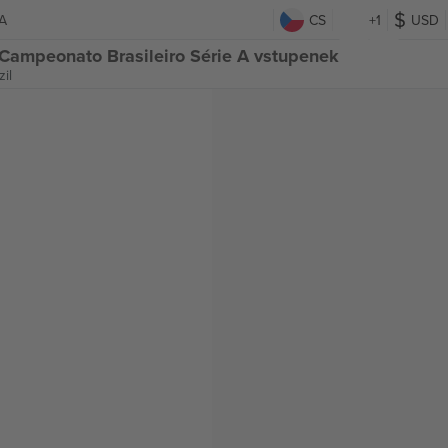
 A
CS
+1
USD
l Campeonato Brasileiro Série A vstupenek
il