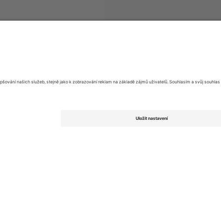
ional
vstupenek
Campeonato Brasileiro Série A
vstupenek