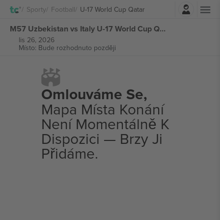
Přihlásit se
Sporty
Football
U-17 World Cup Qatar
M57 Uzbekistan vs Italy U-17 World Cup Qatar vstupenek
lis 26, 2026
Místo: Bude rozhodnuto později
Omlouváme Se,
Mapa Místa Konání
Není Momentálně K
Dispozici — Brzy Ji
Přidáme.