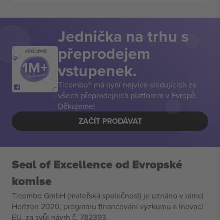
Jednička na trhu s
přeprodejem
DĚKUJEME!
vstupenek.
Ticombo® má nyní nejvíce sledujících ze
všech přeprodejních platforem v Evropě.
Děkujeme!
ZAČÍT PRODÁVAT
Seal of Excellence od Evropské
komise
Ticombo GmbH (mateřská společnost) je uznáno v rámci
Horizon 2020, programu financování výzkumu a inovací
EU, za svůj návrh č. 782393.