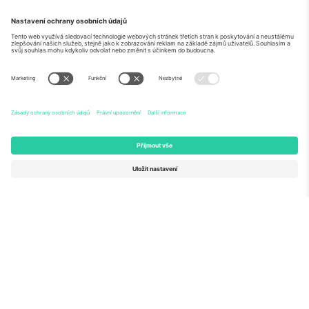
O
Firemní služby
tým
Často kladené dotazy
TixProtect
Jak to funguje
Právní informace
Hotely
Pravidla a podmínky
Centrum mistrovství světa
Partnerský program
Kontaktujte nás
Ticombo kanceláře