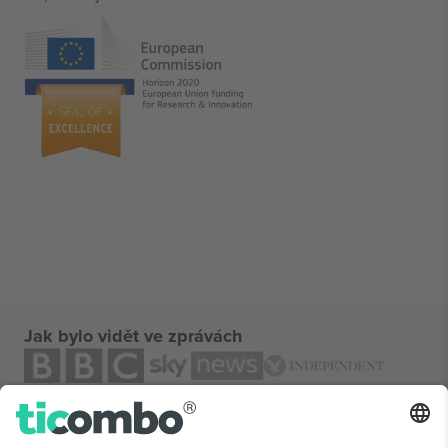
Jak bylo vidět ve zprávách