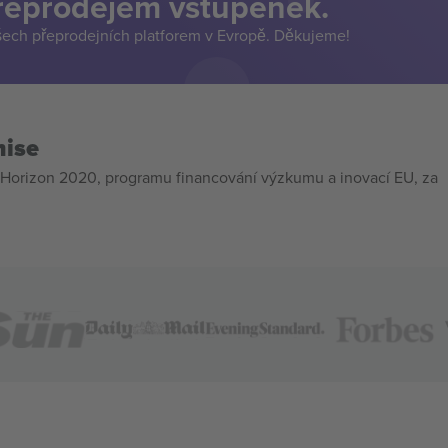
přeprodejem vstupenek.
šech přeprodejních platforem v Evropě. Děkujeme!
mise
Horizon 2020, programu financování výzkumu a inovací EU, za