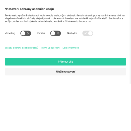
O
Firemní služby
tým
Často kladené dotazy
TixProtect
Jak to funguje
Právní informace
Hotely
Pravidla a podmínky
Centrum mistrovství světa
Partnerský program
Kontaktujte nás
Ticombo kanceláře