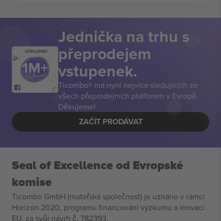
Jednička na trhu s
přeprodejem
DĚKUJEME!
vstupenek.
Ticombo® má nyní nejvíce sledujících ze
všech přeprodejních platforem v Evropě.
Děkujeme!
ZAČÍT PRODÁVAT
Seal of Excellence od Evropské
komise
Ticombo GmbH (mateřská společnost) je uznáno v rámci
Horizon 2020, programu financování výzkumu a inovací
EU, za svůj návrh č. 782393.