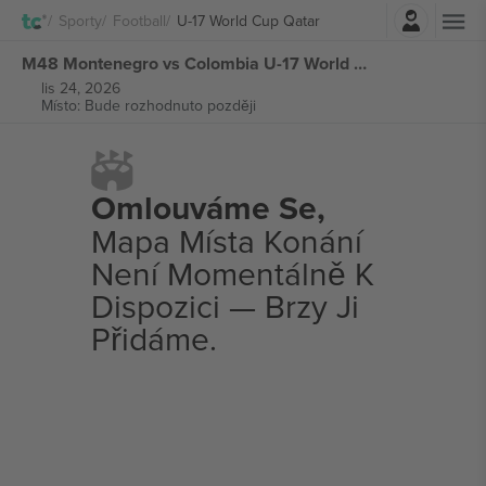
Přihlásit se
Sporty
Football
U-17 World Cup Qatar
M48 Montenegro vs Colombia U-17 World Cup Qatar vstupenek
lis 24, 2026
Místo: Bude rozhodnuto později
Omlouváme Se,
Mapa Místa Konání
Není Momentálně K
Dispozici — Brzy Ji
Přidáme.