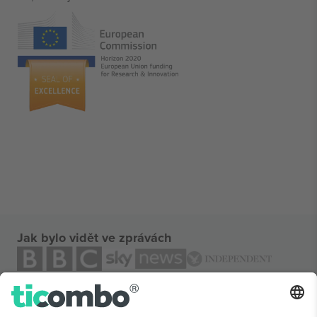
Jak bylo vidět ve zprávách