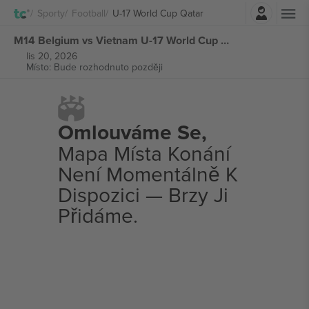
Přihlásit se
Sporty
Football
U-17 World Cup Qatar
M14 Belgium vs Vietnam U-17 World Cup Qatar vstupenek
lis 20, 2026
Místo: Bude rozhodnuto později
Omlouváme Se,
Mapa Místa Konání
Není Momentálně K
Dispozici — Brzy Ji
Přidáme.