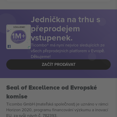
Jednička na trhu s
přeprodejem
DĚKUJEME!
vstupenek.
Ticombo® má nyní nejvíce sledujících ze
všech přeprodejních platforem v Evropě.
Děkujeme!
ZAČÍT PRODÁVAT
Seal of Excellence od Evropské
komise
Ticombo GmbH (mateřská společnost) je uznáno v rámci
Horizon 2020, programu financování výzkumu a inovací
EU, za svůj návrh č. 782393.