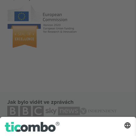
Jak bylo vidět ve zprávách