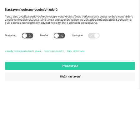
O
Firemní služby
tým
Často kladené dotazy
TixProtect
Jak to funguje
Právní informace
Hotely
Pravidla a podmínky
Centrum mistrovství světa
Partnerský program
Kontaktujte nás
Ticombo kanceláře