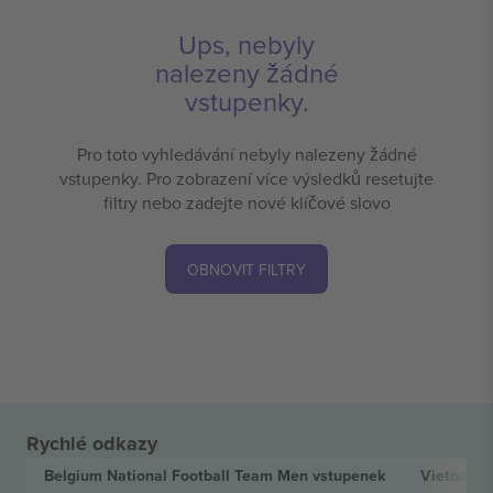
Ups, nebyly
nalezeny žádné
vstupenky.
Pro toto vyhledávání nebyly nalezeny žádné
vstupenky. Pro zobrazení více výsledků resetujte
filtry nebo zadejte nové klíčové slovo
OBNOVIT FILTRY
Rychlé odkazy
Belgium National Football Team Men
vstupenek
Vietnam N