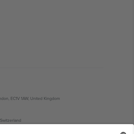
ondon, EC1V 1AW, United Kingdom
Switzerland