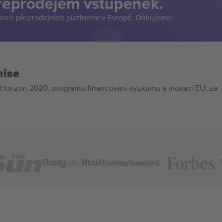
přeprodejem vstupenek.
šech přeprodejních platforem v Evropě. Děkujeme!
mise
Horizon 2020, programu financování výzkumu a inovací EU, za