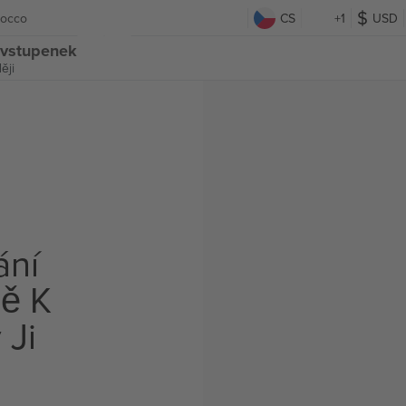
rocco
CS
+1
USD
 vstupenek
ěji
ání
ě K
 Ji