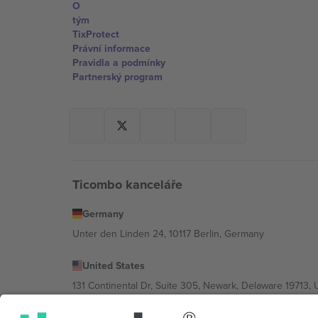
O
tým
TixProtect
Právní informace
Pravidla a podmínky
Partnerský program
Ticombo kanceláře
Germany
Unter den Linden 24, 10117 Berlin, Germany
United States
131 Continental Dr, Suite 305, Newark, Delaware 19713, 
Bulgaria