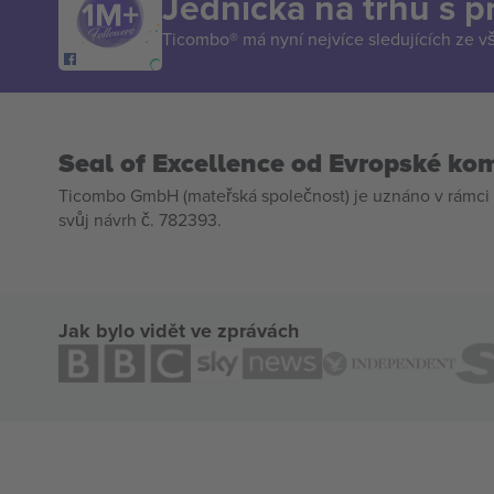
Jednička na trhu s 
Ticombo® má nyní nejvíce sledujících ze v
Seal of Excellence od Evropské ko
Ticombo GmbH (mateřská společnost) je uznáno v rámci 
svůj návrh č. 782393.
Jak bylo vidět ve zprávách