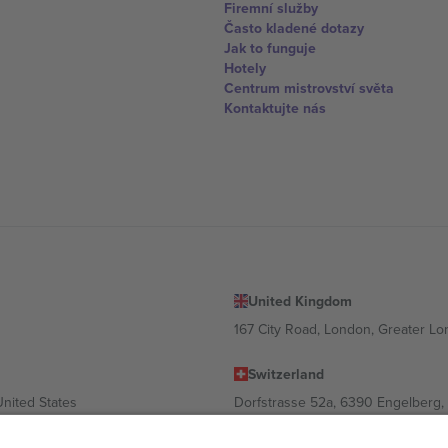
Firemní služby
Často kladené dotazy
Jak to funguje
Hotely
Centrum mistrovství světa
Kontaktujte nás
United Kingdom
167 City Road, London, Greater L
Switzerland
United States
Dorfstrasse 52a, 6390 Engelberg, 
United Arab Emirates