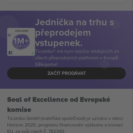
Jednička na trhu s
přeprodejem
DĚKUJEME!
vstupenek.
Ticombo® má nyní nejvíce sledujících ze
všech přeprodejních platforem v Evropě.
Děkujeme!
ZAČÍT PRODÁVAT
Seal of Excellence od Evropské
komise
Ticombo GmbH (mateřská společnost) je uznáno v rámci
Horizon 2020, programu financování výzkumu a inovací
EU, za svůj návrh č. 782393.