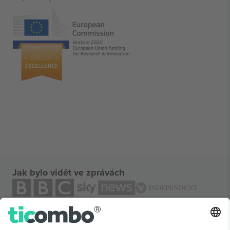
Jak bylo vidět ve zprávách