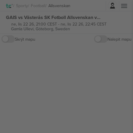
Přihlásit se
Sporty
Football
Allsvenskan
GAIS vs Västerås SK Fotboll Allsvenskan vstupenek
ne, lis 22 26, 21:00 CEST
-
ne, lis 22 26, 22:45 CEST
Gamla Ullevi,
Göteborg, Sweden
Skrýt mapu
Nalepit mapu