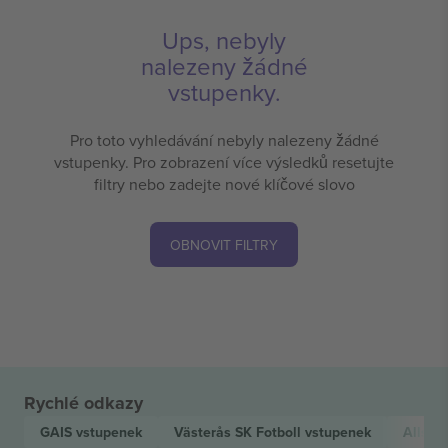
Ups, nebyly
nalezeny žádné
vstupenky.
Pro toto vyhledávání nebyly nalezeny žádné
vstupenky. Pro zobrazení více výsledků resetujte
filtry nebo zadejte nové klíčové slovo
OBNOVIT FILTRY
Rychlé odkazy
GAIS
vstupenek
Västerås SK Fotboll
vstupenek
Allsve