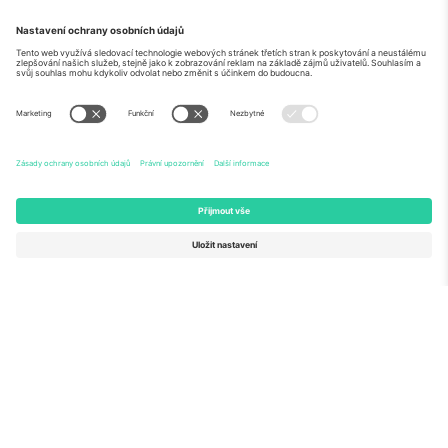
O
Firemní služby
tým
Často kladené dotazy
TixProtect
Jak to funguje
Právní informace
Hotely
Pravidla a podmínky
Centrum mistrovství světa
Partnerský program
Kontaktujte nás
Ticombo kanceláře