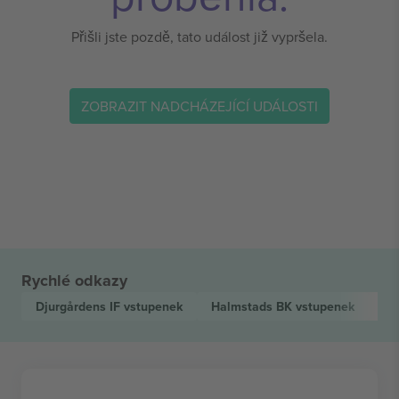
Přišli jste pozdě, tato událost již vypršela.
ZOBRAZIT NADCHÁZEJÍCÍ UDÁLOSTI
Rychlé odkazy
Djurgårdens IF
vstupenek
Halmstads BK
vstupenek
Al