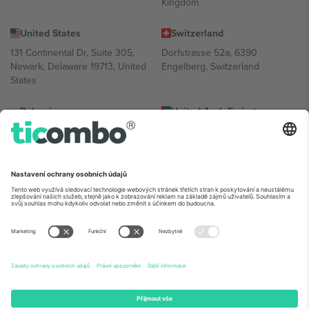
Kingdom
United States
Switzerland
131 Continental Dr, Suite 305,
Dorfstrasse 52a, 6390
Newark, Delaware 19713, United
Engelberg, Switzerland
States
Bulgaria
United Arab Emirates
Regus Sofia City West, bul
UAE Dubai Silicon Oasis, DDP
Totleben 53-55, 1606 Sofia,
Building A1, Office 302, Dubai,
Bulgaria
United Arab Emirates
Mexico
Av Chapultepec 360, Roma
Norte, Cuauhtémoc, 06700
Ciudad de México, CDMX,
Mexico
Právní subjekt poskytovatele platformy se může lišit v závislosti na
lokalitě, události a/nebo doméně. Podrobnosti najdete na konkrétní
stránce události,
Právní informace
a
Podmínky.
© 2026 Ticombo.