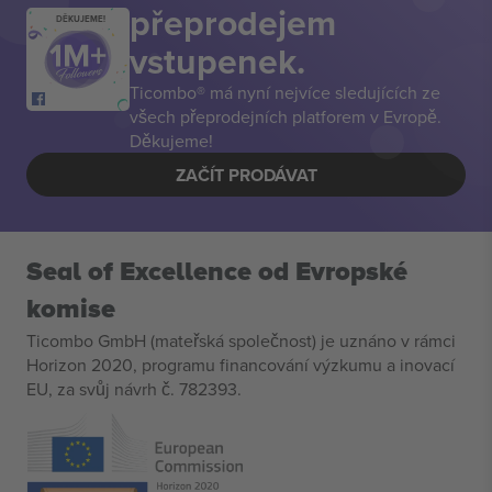
přeprodejem
DĚKUJEME!
vstupenek.
Ticombo® má nyní nejvíce sledujících ze
všech přeprodejních platforem v Evropě.
Děkujeme!
ZAČÍT PRODÁVAT
Seal of Excellence od Evropské
komise
Ticombo GmbH (mateřská společnost) je uznáno v rámci
Horizon 2020, programu financování výzkumu a inovací
EU, za svůj návrh č. 782393.