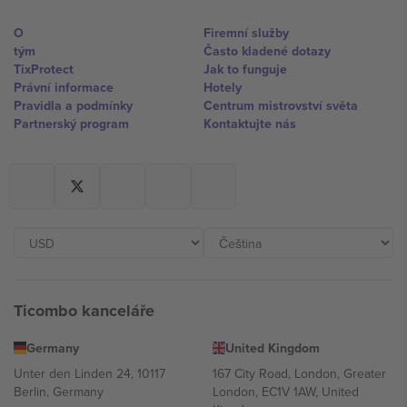
O
Firemní služby
tým
Často kladené dotazy
TixProtect
Jak to funguje
Právní informace
Hotely
Pravidla a podmínky
Centrum mistrovství světa
Partnerský program
Kontaktujte nás
Ticombo kanceláře
Germany
United Kingdom
Unter den Linden 24, 10117
167 City Road, London, Greater
Berlin, Germany
London, EC1V 1AW, United