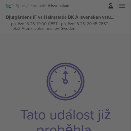
Přihlásit se
Sporty
Football
Allsvenskan
Djurgårdens IF vs Halmstads BK Allsvenskan vstupenek
po, čvc 13 26, 19:00 CEST
-
po, čvc 13 26, 20:45 CEST
Tele2 Arena,
Johanneshov, Sweden
Tato událost již
proběhla.