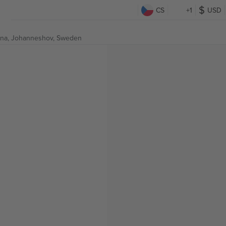
CS
+1
USD
ena,
Johanneshov, Sweden