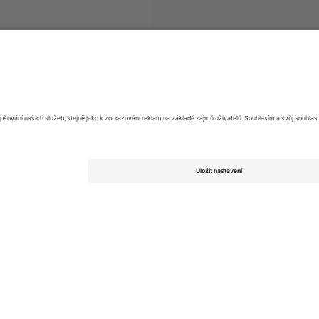
nskan
vstupenek