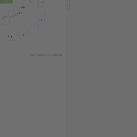
215
315
214
213
212
211
314
313
312
311
© 2024 Ticombo. All rights reserved