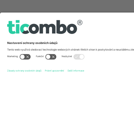
Rychlé odkazy
Djurgårdens IF
vstupenek
GAIS
vstupenek
Allsve