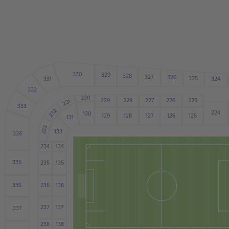
330
329
328
327
326
325
331
324
332
230
226
229
228
227
225
231
333
232
224
130
128
127
129
126
125
131
233
133
334
234
134
335
235
135
236
136
336
237
137
337
238
138