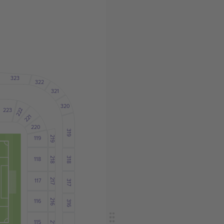
323
322
321
320
222
223
221
220
319
219
119
218
118
318
117
217
317
216
116
316
115