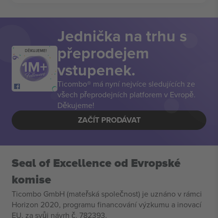
Jednička na trhu s
přeprodejem
DĚKUJEME!
vstupenek.
Ticombo® má nyní nejvíce sledujících ze
všech přeprodejních platforem v Evropě.
Děkujeme!
ZAČÍT PRODÁVAT
Seal of Excellence od Evropské
komise
Ticombo GmbH (mateřská společnost) je uznáno v rámci
Horizon 2020, programu financování výzkumu a inovací
EU, za svůj návrh č. 782393.