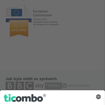
Jak bylo vidět ve zprávách