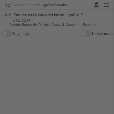
Přihlásit se
Sporty
Football
LigaPro Ecuador
C.S. Emelec vs Leones del Norte LigaPro Ecuador vstupenek
srp 30, 2026
Estadio Banco del Pacífico Capwell,
Guayaquil, Ecuador
Skrýt mapu
Nalepit mapu