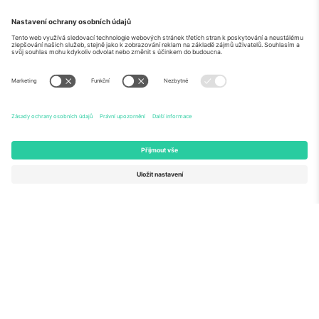
O
Firemní služby
tým
Často kladené dotazy
TixProtect
Jak to funguje
Právní informace
Hotely
Pravidla a podmínky
Centrum mistrovství světa
Partnerský program
Kontaktujte nás
Ticombo kanceláře