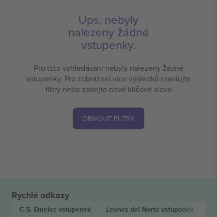
Ups, nebyly
nalezeny žádné
vstupenky.
Pro toto vyhledávání nebyly nalezeny žádné
vstupenky. Pro zobrazení více výsledků resetujte
filtry nebo zadejte nové klíčové slovo
OBNOVIT FILTRY
Rychlé odkazy
C.S. Emelec
vstupenek
Leones del Norte
vstupenek
Li