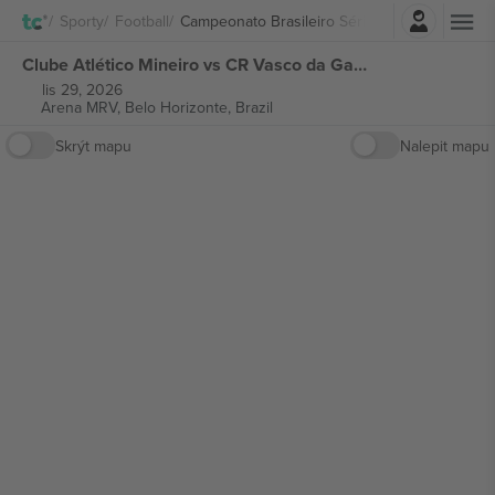
Přihlásit se
Sporty
Football
Campeonato Brasileiro Série A
Clube Atlético Mineiro vs CR Vasco da Gama Campeonato Brasileiro Série A vstupenek
lis 29, 2026
Arena MRV,
Belo Horizonte, Brazil
Skrýt mapu
Nalepit mapu