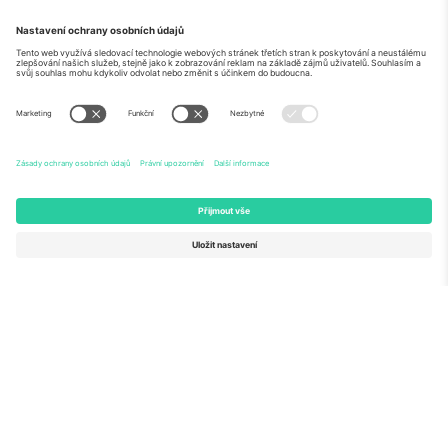
O
Firemní služby
tým
Často kladené dotazy
TixProtect
Jak to funguje
Právní informace
Hotely
Pravidla a podmínky
Centrum mistrovství světa
Partnerský program
Kontaktujte nás
Ticombo kanceláře