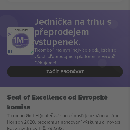
Jednička na trhu s
přeprodejem
DĚKUJEME!
vstupenek.
Ticombo® má nyní nejvíce sledujících ze
všech přeprodejních platforem v Evropě.
Děkujeme!
ZAČÍT PRODÁVAT
Seal of Excellence od Evropské
komise
Ticombo GmbH (mateřská společnost) je uznáno v rámci
Horizon 2020, programu financování výzkumu a inovací
EU, za svůj návrh č. 782393.