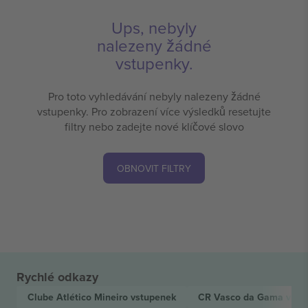
Ups, nebyly
nalezeny žádné
vstupenky.
Pro toto vyhledávání nebyly nalezeny žádné
vstupenky. Pro zobrazení více výsledků resetujte
filtry nebo zadejte nové klíčové slovo
OBNOVIT FILTRY
Rychlé odkazy
Clube Atlético Mineiro
vstupenek
CR Vasco da Gama
vstu