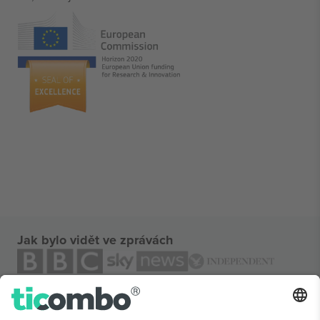
Jak bylo vidět ve zprávách