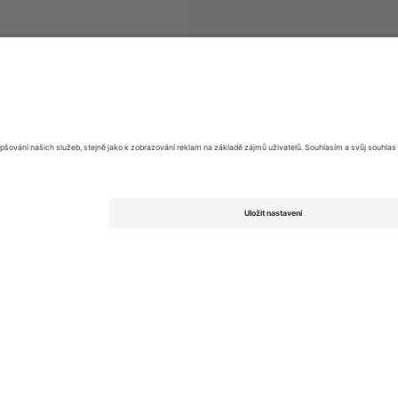
oense de Futebol
vstupenek
Campeonato Brasileiro Série A
vstu