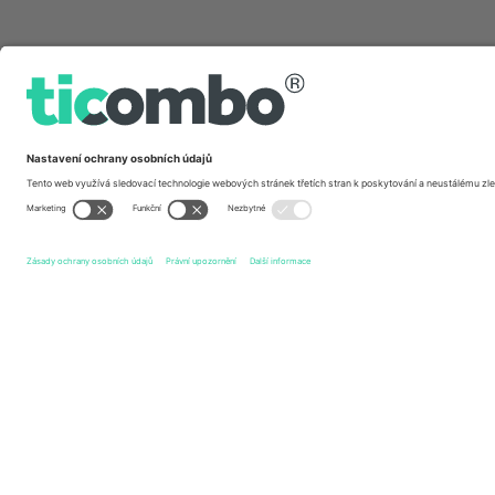
Rychlé odkazy
Clube Atlético Mineiro
vstupenek
Associação Chapec