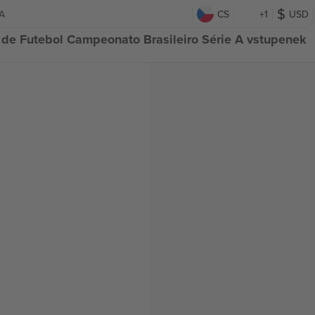
 A
CS
+1
USD
 de Futebol Campeonato Brasileiro Série A vstupenek