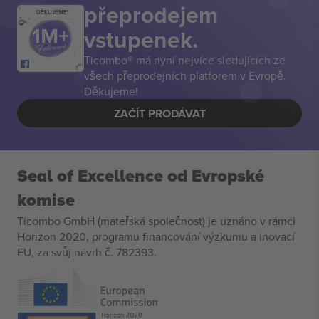
přeprodejem
DĚKUJEME!
vstupenek.
Ticombo® má nyní nejvíce sledujících ze
všech přeprodejních platforem v Evropě.
Děkujeme!
ZAČÍT PRODÁVAT
Seal of Excellence od Evropské
komise
Ticombo GmbH (mateřská společnost) je uznáno v rámci
Horizon 2020, programu financování výzkumu a inovací
EU, za svůj návrh č. 782393.