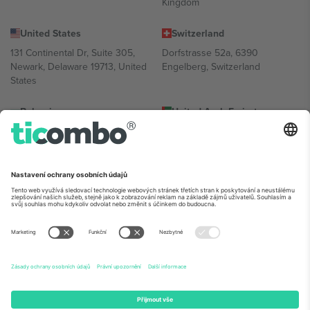
Kingdom
United States
Switzerland
131 Continental Dr, Suite 305,
Dorfstrasse 52a, 6390
Newark, Delaware 19713, United
Engelberg, Switzerland
States
Bulgaria
United Arab Emirates
Regus Sofia City West, bul
UAE Dubai Silicon Oasis, DDP
Totleben 53-55, 1606 Sofia,
Building A1, Office 302, Dubai,
Bulgaria
United Arab Emirates
Mexico
Av Chapultepec 360, Roma
Norte, Cuauhtémoc, 06700
Ciudad de México, CDMX,
Mexico
Právní subjekt poskytovatele platformy se může lišit v závislosti na
lokalitě, události a/nebo doméně. Podrobnosti najdete na konkrétní
stránce události,
Právní informace
a
Podmínky.
© 2026 Ticombo.