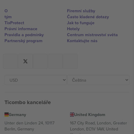
O
Firemní služby
tým
Často kladené dotazy
TixProtect
Jak to funguje
Právní informace
Hotely
Pravidla a podmínky
Centrum mistrovství světa
Partnerský program
Kontaktujte nás
Ticombo kanceláře
Germany
United Kingdom
Unter den Linden 24, 10117
167 City Road, London, Greater
Berlin, Germany
London, EC1V 1AW, United