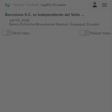
Přihlásit se
Sporty
Football
LigaPro Ecuador
Barcelona S.C. vs Independiente del Valle LigaPro Ecuador vstupenek
zář 03, 2026
Banco Pichincha Monumental Stadium,
Guayaquil, Ecuador
Skrýt mapu
Nalepit mapu