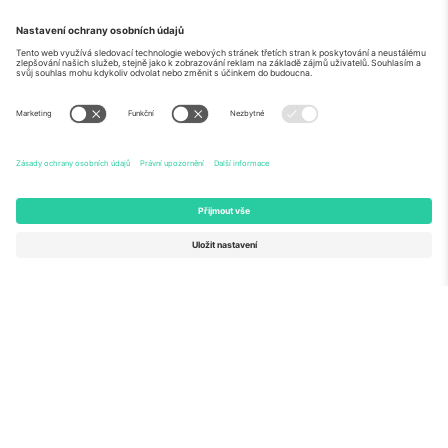
O
Firemní služby
tým
Často kladené dotazy
TixProtect
Jak to funguje
Právní informace
Hotely
Pravidla a podmínky
Centrum mistrovství světa
Partnerský program
Kontaktujte nás
Ticombo kanceláře