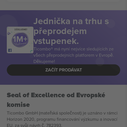
Jednička na trhu s
přeprodejem
DĚKUJEME!
vstupenek.
Ticombo® má nyní nejvíce sledujících ze
všech přeprodejních platforem v Evropě.
Děkujeme!
ZAČÍT PRODÁVAT
Seal of Excellence od Evropské
komise
Ticombo GmbH (mateřská společnost) je uznáno v rámci
Horizon 2020, programu financování výzkumu a inovací
EU, za svůj návrh č. 782393.