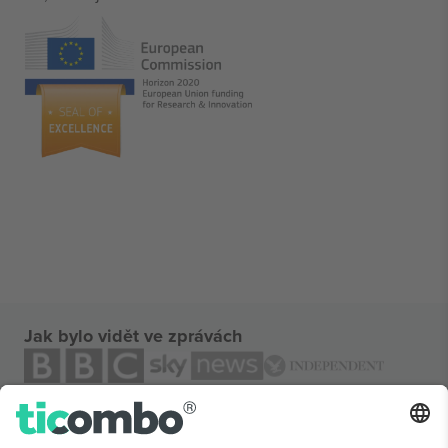
Jak bylo vidět ve zprávách