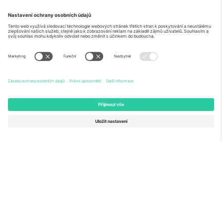
O
Firemní služby
tým
Často kladené dotazy
TixProtect
Jak to funguje
Právní informace
Hotely
Pravidla a podmínky
Centrum mistrovství světa
Partnerský program
Kontaktujte nás
Ticombo kanceláře