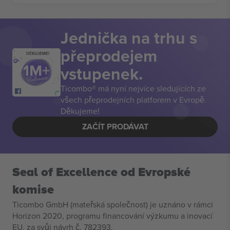
Jednička na trhu s
přeprodejem
DĚKUJEME!
vstupenek.
Ticombo® má nyní nejvíce sledujících ze
všech přeprodejních platforem v Evropě.
Děkujeme!
ZAČÍT PRODÁVAT
Seal of Excellence od Evropské
komise
Ticombo GmbH (mateřská společnost) je uznáno v rámci
Horizon 2020, programu financování výzkumu a inovací
EU, za svůj návrh č. 782393.