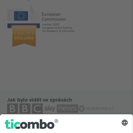
Jak bylo vidět ve zprávách