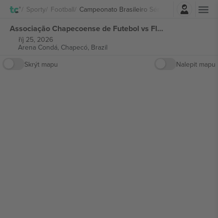
Přihlásit se
Sporty
Football
Campeonato Brasileiro Série A
Associação Chapecoense de Futebol vs Fluminense FC Campeonato Brasileiro Série A vstupenek
říj 25, 2026
Arena Condá,
Chapecó, Brazil
Skrýt mapu
Nalepit mapu