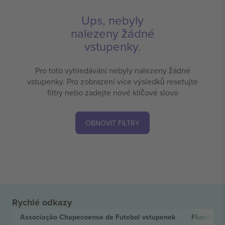
Ups, nebyly
nalezeny žádné
vstupenky.
Pro toto vyhledávání nebyly nalezeny žádné
vstupenky. Pro zobrazení více výsledků resetujte
filtry nebo zadejte nové klíčové slovo
OBNOVIT FILTRY
Rychlé odkazy
Associação Chapecoense de Futebol
vstupenek
Fluminen