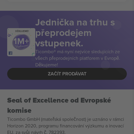
Jednička na trhu s
přeprodejem
DĚKUJEME!
vstupenek.
Ticombo® má nyní nejvíce sledujících ze
všech přeprodejních platforem v Evropě.
Děkujeme!
ZAČÍT PRODÁVAT
Seal of Excellence od Evropské
komise
Ticombo GmbH (mateřská společnost) je uznáno v rámci
Horizon 2020, programu financování výzkumu a inovací
EU, za svůj návrh č. 782393.