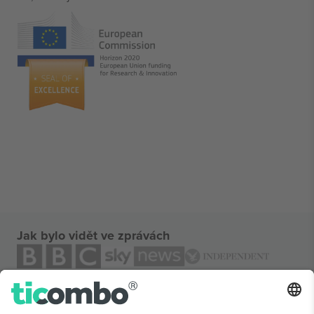
Jak bylo vidět ve zprávách