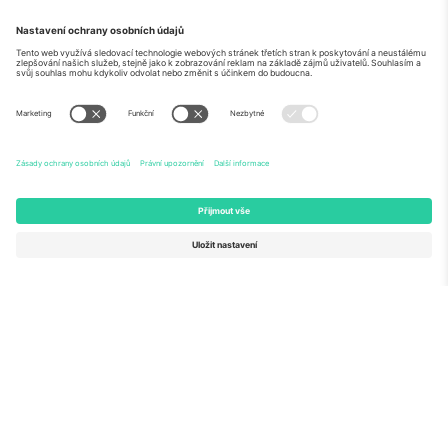
O
Firemní služby
tým
Často kladené dotazy
TixProtect
Jak to funguje
Právní informace
Hotely
Pravidla a podmínky
Centrum mistrovství světa
Partnerský program
Kontaktujte nás
Ticombo kanceláře