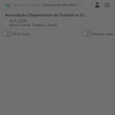
Přihlásit se
Sporty
Football
Campeonato Brasileiro Série A
Associação Chapecoense de Futebol vs Club Athletico Paranaense Campeonato Brasileiro Série A vstupenek
říj 11, 2026
Arena Condá,
Chapecó, Brazil
Skrýt mapu
Nalepit mapu