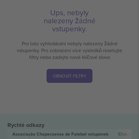
Ups, nebyly
nalezeny žádné
vstupenky.
Pro toto vyhledávání nebyly nalezeny žádné
vstupenky. Pro zobrazení více výsledků resetujte
filtry nebo zadejte nové klíčové slovo
OBNOVIT FILTRY
Rychlé odkazy
Associação Chapecoense de Futebol
vstupenek
Club Athl