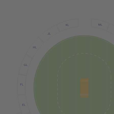
ML
KL
JL
HL
GL
FL
EL