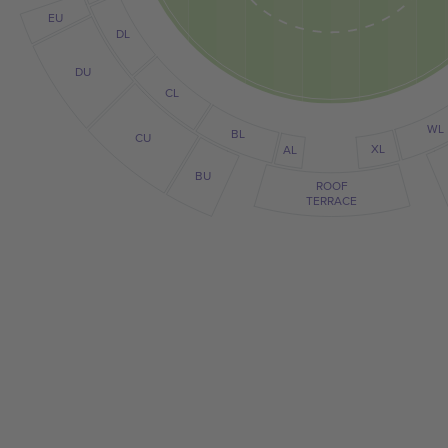
EU
DL
DU
CL
WL
BL
CU
XL
AL
BU
ROOF
TERRACE