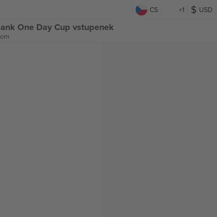
CS
+1
USD
Bank One Day Cup vstupenek
dom