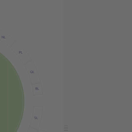
NL
PL
QL
RL
SL