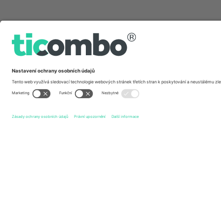
Rychlé odkazy
Hampshire Men
vstupenek
Derbyshire Falcons Men
vs