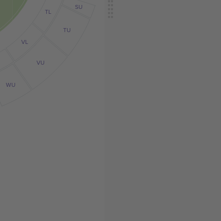
SU
TL
TU
VL
VU
WU