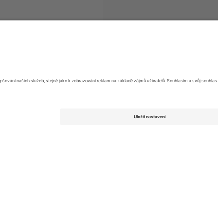
tupenek
Metro Bank One Day Cup
vstupenek