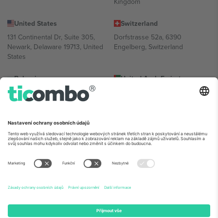
Kingdom
United States
Switzerland
131 Continental Dr, Suite 305,
Dorfstrasse 52a, 6390
Newark, Delaware 19713, United
Engelberg, Switzerland
States
Bulgaria
United Arab Emirates
Regus Sofia City West, bul
UAE Dubai Silicon Oasis, DDP
Totleben 53-55, 1606 Sofia,
Building A1, Office 302, Dubai,
Bulgaria
United Arab Emirates
Mexico
Av Chapultepec 360, Roma
Norte, Cuauhtémoc, 06700
Ciudad de México, CDMX,
Mexico
Právní subjekt poskytovatele platformy se může lišit v závislosti na
lokalitě, události a/nebo doméně. Podrobnosti najdete na konkrétní
stránce události,
Právní informace
a
Podmínky.
© 2026 Ticombo.