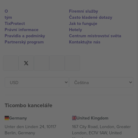
O
Firemní služby
tým
Často kladené dotazy
TixProtect
Jak to funguje
Právní informace
Hotely
Pravidla a podmínky
Centrum mistrovství světa
Partnerský program
Kontaktujte nás
Ticombo kanceláře
Germany
United Kingdom
Unter den Linden 24, 10117
167 City Road, London, Greater
Berlin, Germany
London, EC1V 1AW, United