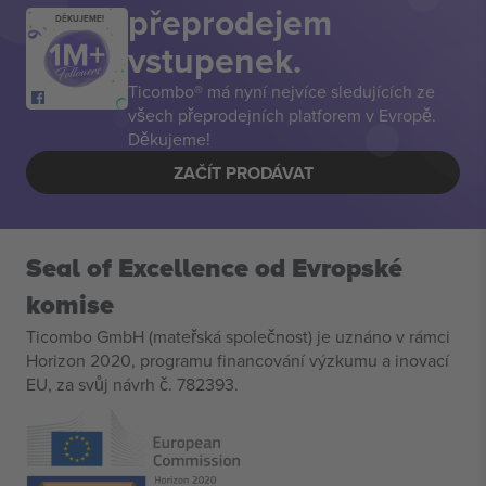
přeprodejem
DĚKUJEME!
vstupenek.
Ticombo® má nyní nejvíce sledujících ze
všech přeprodejních platforem v Evropě.
Děkujeme!
ZAČÍT PRODÁVAT
Seal of Excellence od Evropské
komise
Ticombo GmbH (mateřská společnost) je uznáno v rámci
Horizon 2020, programu financování výzkumu a inovací
EU, za svůj návrh č. 782393.