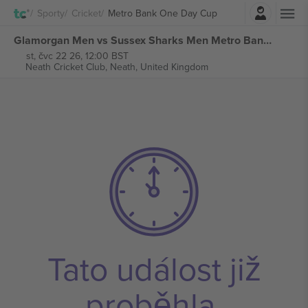
Přihlásit se
Sporty
Cricket
Metro Bank One Day Cup
Glamorgan Men vs Sussex Sharks Men Metro Bank One Day Cup vstupenek
st, čvc 22 26, 12:00 BST
Neath Cricket Club,
Neath, United Kingdom
Tato událost již
proběhla.