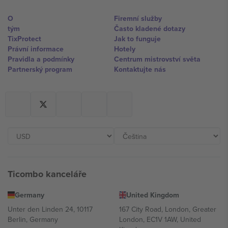
O
Firemní služby
tým
Často kladené dotazy
TixProtect
Jak to funguje
Právní informace
Hotely
Pravidla a podmínky
Centrum mistrovství světa
Partnerský program
Kontaktujte nás
Ticombo kanceláře
Germany
United Kingdom
Unter den Linden 24, 10117
167 City Road, London, Greater
Berlin, Germany
London, EC1V 1AW, United