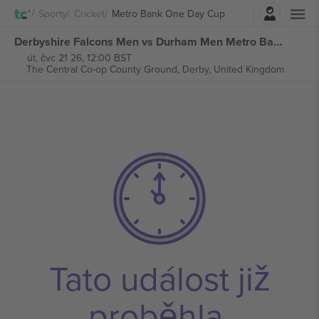
Přihlásit se
Sporty
Cricket
Metro Bank One Day Cup
Derbyshire Falcons Men vs Durham Men Metro Bank One Day Cup vstupenek
út, čvc 21 26, 12:00 BST
The Central Co-op County Ground,
Derby, United Kingdom
Tato událost již
proběhla.