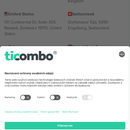
Kingdom
United States
Switzerland
131 Continental Dr, Suite 305,
Dorfstrasse 52a, 6390
Newark, Delaware 19713, United
Engelberg, Switzerland
States
Bulgaria
United Arab Emirates
Regus Sofia City West, bul
UAE Dubai Silicon Oasis, DDP
Totleben 53-55, 1606 Sofia,
Building A1, Office 302, Dubai,
Bulgaria
United Arab Emirates
Mexico
Av Chapultepec 360, Roma
Norte, Cuauhtémoc, 06700
Ciudad de México, CDMX,
Mexico
Právní subjekt poskytovatele platformy se může lišit v závislosti na
lokalitě, události a/nebo doméně. Podrobnosti najdete na konkrétní
stránce události,
Právní informace
a
Podmínky.
© 2026 Ticombo.