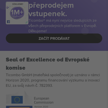
přeprodejem
DĚKUJEME!
vstupenek.
Ticombo® má nyní nejvíce sledujících ze
všech přeprodejních platforem v Evropě.
Děkujeme!
ZAČÍT PRODÁVAT
Seal of Excellence od Evropské
komise
Ticombo GmbH (mateřská společnost) je uznáno v rámci
Horizon 2020, programu financování výzkumu a inovací
EU, za svůj návrh č. 782393.